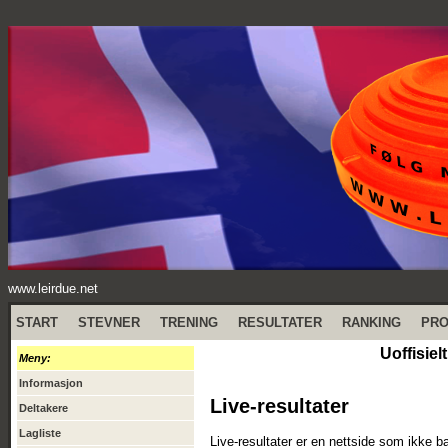
www.leirdue.net
START
STEVNER
TRENING
RESULTATER
RANKING
PR
Uoffisie
Meny:
Informasjon
Live-resultater
Deltakere
Lagliste
Live-resultater er en nettside som ikke b