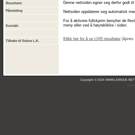
Denne nettsiden egner seg derfor godt til 
Resultater
Påmelding
Nettsiden oppdaterer seg automatisk med 
For å aktivere fullskjerm benytter de fle
meny eller ved å høyreklikke i siden.
Kontakt
Klikk
her
for å se LIVE-resultater
(åpnes i
Tilbake til Sokna L.K.
Copyright © 2026 WWW.LEIRDUE.NET
(leir