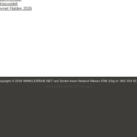
klassedelt
vnet Halden 2026
opyright © 2026 WWW.LEIRDUE.NET ved
Sindre Asser Netland Nilssen ENK (Org.nr: 992 354 91
(leirdue-web-76c49c557b-5zcqw)