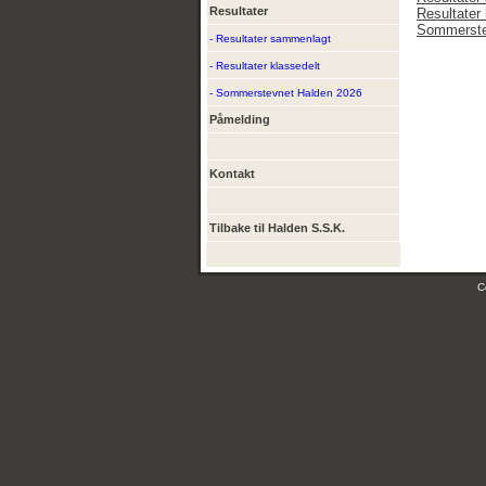
Resultater
Resultater 
Sommerste
- Resultater sammenlagt
- Resultater klassedelt
- Sommerstevnet Halden 2026
Påmelding
Kontakt
Tilbake til Halden S.S.K.
C