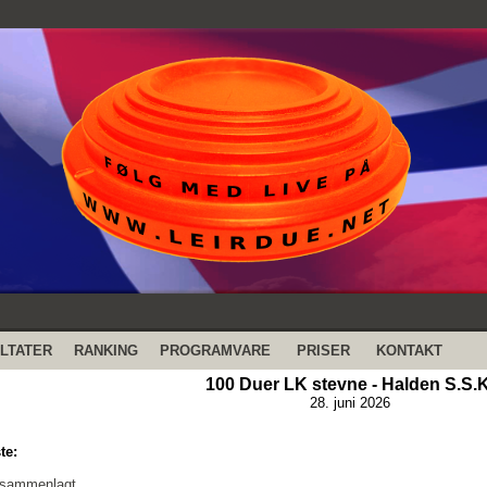
LTATER
RANKING
PROGRAMVARE
PRISER
KONTAKT
100 Duer LK stevne - Halden S.S.K
28. juni 2026
te:
 sammenlagt