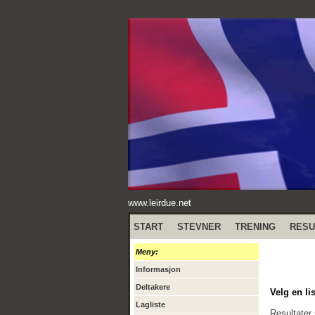
www.leirdue.net
START
STEVNER
TRENING
RESU
Meny:
Informasjon
Deltakere
Velg en lis
Lagliste
Resultater