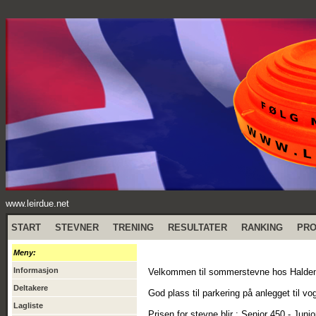
www.leirdue.net
START
STEVNER
TRENING
RESULTATER
RANKING
PR
Meny:
Informasjon
Velkommen til sommerstevne hos Halde
Deltakere
God plass til parkering på anlegget til vo
Lagliste
Prisen for stevne blir : Senior 450,- Jun