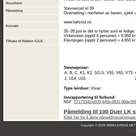
Resultater
Stevnestart kl 09
Påmelding
Overnatting i nærheten av banen, sjekk u
www.hafsrod.no
Kontakt
26.-28.juni er det to hytter som er ledige:
Vinterveien (opptil 6 personer) = 6.850 k
Klevtangen (opptil 2 personer) = 4.850 kr
Tilbake til Halden S.S.K.
Stevnepriser:
A, B, C, K1, K2, SG-S, V55, V65, V73:
J, U14, U16:
Type leirduer:
Vivaz
Innrapportering til forbund:
NSF:
07173340-e030-445b-0831-08de35
Påmelding til 100 Duer LK 
Klikk her for å åpne påmeldingsskjemaet
Copyright © 2026 WWW.LEIRDUE.NET
(leir