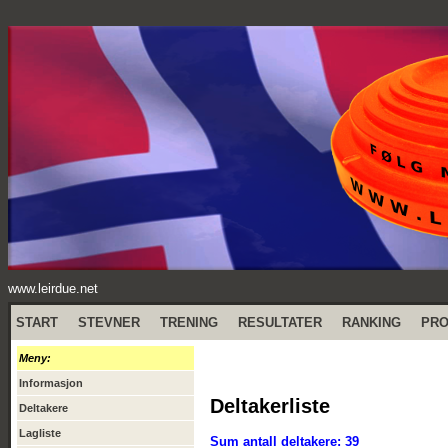
www.leirdue.net
START
STEVNER
TRENING
RESULTATER
RANKING
PR
Meny:
Informasjon
Deltakerliste
Deltakere
Lagliste
Sum antall deltakere: 39