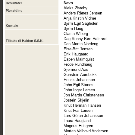
Navn
Resultater
Aleks Østeby
Påmelding
Anders Rånes Jensen
Anja Kristin Vidme
Bjørn Egil Sagholen
Kontakt
Bjørn Haug
Clarita Wiberg
Dag Ronny Bøe Hafsrød
Tilbake til Halden S.S.K.
Dan Martin Nordeng
Else-Brit Jensen
Erik Haugaard
Espen Malmquist
Frode Rundhaug
Gjermund Aas
Gunstein Aurebekk
Henrik Johansson
John Egil Stanes
John Ingar Larsen
Jon Martin Christensen
Jostein Skjelin
Knut Herman Hansen
Knut Ivar Larsen
Lars-Göran Johansson
Laura Haugland
Magnus Hultgren
Morten Valhovd Andersen