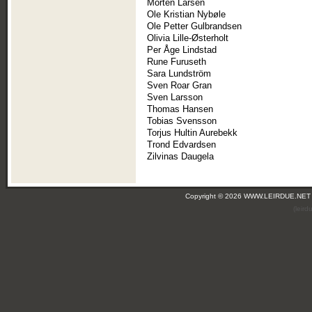
Morten Larsen
Ole Kristian Nybøle
Ole Petter Gulbrandsen
Olivia Lille-Østerholt
Per Åge Lindstad
Rune Furuseth
Sara Lundström
Sven Roar Gran
Sven Larsson
Thomas Hansen
Tobias Svensson
Torjus Hultin Aurebekk
Trond Edvardsen
Zilvinas Daugela
Copyright © 2026 WWW.LEIRDUE.NET
(leir