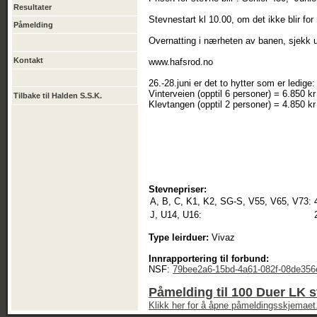
Resultater
Stevnestart kl 10.00, om det ikke blir fo
Påmelding
Overnatting i nærheten av banen, sjekk u
Kontakt
www.hafsrod.no
26.-28.juni er det to hytter som er ledige:
Vinterveien (opptil 6 personer) = 6.850 k
Tilbake til Halden S.S.K.
Klevtangen (opptil 2 personer) = 4.850 kr
Stevnepriser:
A, B, C, K1, K2, SG-S, V55, V65, V73:
J, U14, U16:
Type leirduer:
Vivaz
Innrapportering til forbund:
NSF:
79bee2a6-15bd-4a61-082f-08de35
Påmelding til 100 Duer LK 
Klikk her for å åpne påmeldingsskjemaet