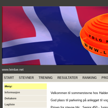
www.leirdue.net
START
STEVNER
TRENING
RESULTATER
RANKING
PR
Meny:
Informasjon
Velkommen til sommerstevne hos Halde
Deltakere
God plass til parkering på anlegget til vo
Lagliste
Prisen for stevne blir : Senior 450,- Jun