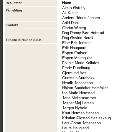
Navn
Resultater
Aleks Østeby
Påmelding
Ali Keser
Anders Rånes Jensen
Arild Dahl
Kontakt
Clarita Wiberg
Dag Ronny Bøe Hafsrød
Dag Øyvind Nordli
Tilbake til Halden S.S.K.
Else-Brit Jensen
Erik Haugaard
Espen Carlsen
Espen Malmquist
Fotinie Maria Kaliafas
Frode Rundhaug
Gjermund Aas
Gunstein Aurebekk
Henrik Johansson
Håkon Sandaker Harefallet
Ina Marie Hemstad
Jarle Mellemsæther
Jesper Maj Larsen
Jørgen Nybøle
Knut Herman Hansen
Kristian Øiestad Hesleskaug
Lars-Göran Johansson
Laura Haugland