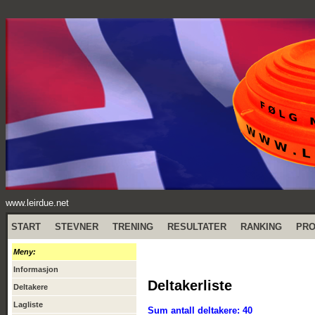
www.leirdue.net
START
STEVNER
TRENING
RESULTATER
RANKING
PR
Meny:
Informasjon
Deltakerliste
Deltakere
Lagliste
Sum antall deltakere: 40