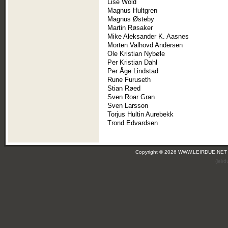
Lise Wold
Magnus Hultgren
Magnus Østeby
Martin Røsaker
Mike Aleksander K. Aasnes
Morten Valhovd Andersen
Ole Kristian Nybøle
Per Kristian Dahl
Per Åge Lindstad
Rune Furuseth
Stian Røed
Sven Roar Gran
Sven Larsson
Torjus Hultin Aurebekk
Trond Edvardsen
Copyright © 2026 WWW.LEIRDUE.NET
(leir