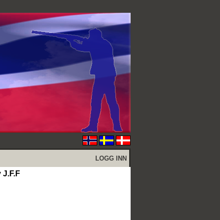
LOGG INN
 J.F.F