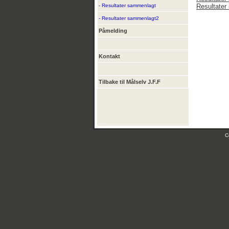
- Resultater sammenlagt
Resultate
- Resultater sammenlagt2
Påmelding
Kontakt
Tilbake til Målselv J.F.F
C