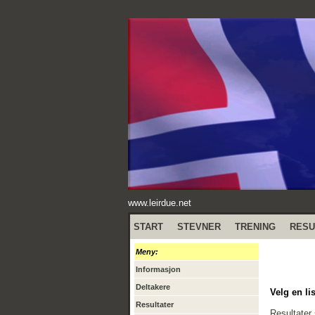
www.leirdue.net
START
STEVNER
TRENING
RESU
Meny:
Informasjon
Deltakere
Velg en lis
Resultater
Resultater