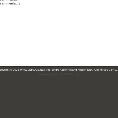
r sammenlagt2
opyright © 2026 WWW.LEIRDUE.NET ved
Sindre Asser Netland Nilssen ENK (Org.nr: 992 354 91
(leirdue-web-76c49c557b-5zcqw)