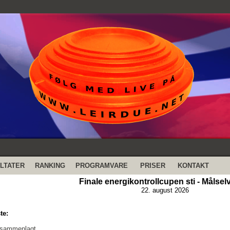
LTATER
RANKING
PROGRAMVARE
PRISER
KONTAKT
Finale energikontrollcupen sti - Målselv
22. august 2026
te:
 sammenlagt