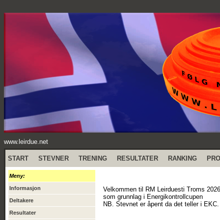
www.leirdue.net
START
STEVNER
TRENING
RESULTATER
RANKING
PR
Meny:
Informasjon
Velkommen til RM Leirduesti Troms 2026. 
som grunnlag i Energikontrollcupen
Deltakere
NB. Stevnet er åpent da det teller i EKC
Resultater