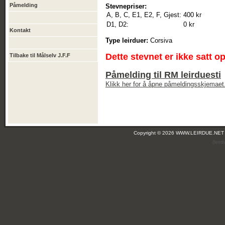
Påmelding
Stevnepriser:
A, B, C, E1, E2, F, Gjest:
400 kr
D1, D2:
0 kr
Kontakt
Type leirduer:
Corsiva
Dette stevnet er ikke satt o
Tilbake til Målselv J.F.F
Påmelding til RM leirduesti
Klikk her for å åpne påmeldingsskjemaet
Copyright © 2026 WWW.LEIRDUE.NET
(leir