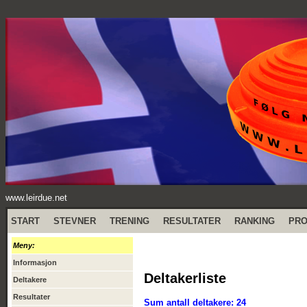
www.leirdue.net
START
STEVNER
TRENING
RESULTATER
RANKING
PR
Meny:
Informasjon
Deltakerliste
Deltakere
Resultater
Sum antall deltakere: 24