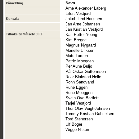
Navn
Påmelding
Arne Alexander Laberg
Eilert Vestjord
Jakob Lind-Hanssen
Kontakt
Jan Arne Johansen
Jan Kristian Vestjord
Tilbake til Målselv J.F.F
Karl-Petter Yeong
Kim Bregge
Magnus Nygaard
Marielle Eriksen
Mats Larsen
Patric Moeggen
Per Aune Buljo
Pål-Oskar Guttormsen
Roar Blakstad Helle
Ronn Sandvand
Rune Eggen
Rune Moeggen
Svein-Ove Bartlett
Tarjei Vestjord
Thor Olav Voigt-Johnsen
Tommy Kristian Gabrielsen
Tord Stenersen
Ulf Boger
Wiggo Nilsen