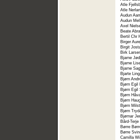
Atle Fjells
Atle Nerla
Audun Aa
Audun Mel
Axel Niels
Beate Abr
Bertil Chr
Birger Aur
Birgit Jos
Birk Lars
Bjarne Jød
Bjarne Lis
Bjarne Sa
Bjarte Lin
Bjørn Andre
Bjørn Egil
Bjørn Egil
Bjørn Håva
Bjørn Hau
Bjørn Mils
Bjørn Tryd
Bjørnar Je
Bård-Terje
Børre Bør
Børre Svin
Camilla Wi