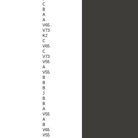
C
B
A
A
V65
V73
K2
C
V65
C
V73
V55
A
V55
B
B
B
J
B
B
A
V55
A
B
V65
V55