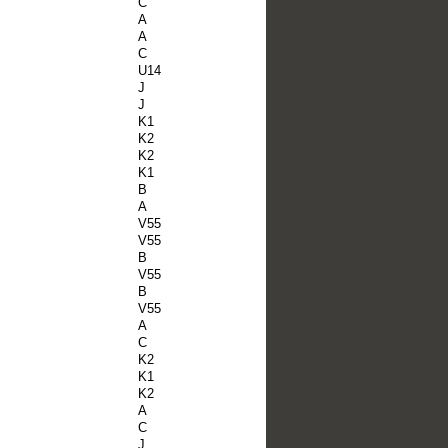
C
A
A
C
U14
J
J
K1
K2
K2
K1
B
A
V55
V55
B
V55
B
V55
A
C
K2
K1
K2
A
C
J