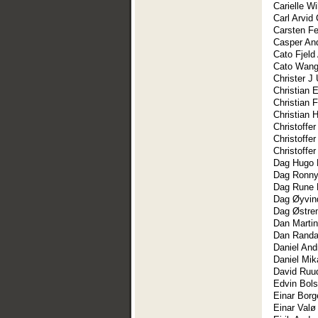
Carielle W
Carl Arvid
Carsten Fe
Casper And
Cato Fjeld
Cato Wan
Christer J 
Christian 
Christian 
Christian 
Christoffer
Christoffe
Christoffe
Dag Hugo 
Dag Ronny
Dag Rune 
Dag Øyvind
Dag Østre
Dan Marti
Dan Rand
Daniel Andr
Daniel Mik
David Ruu
Edvin Bols
Einar Borg
Einar Valø