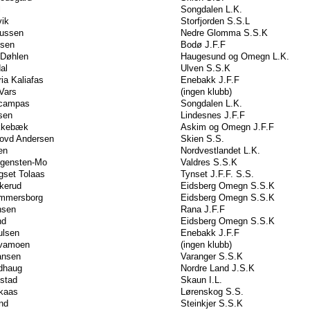
l
Songdalen L.K.
vik
Storfjorden S.S.L
mussen
Nedre Glomma S.S.K
nsen
Bodø J.F.F
 Døhlen
Haugesund og Omegn L.K.
al
Ulven S.S.K
ia Kaliafas
Enebakk J.F.F
Vars
(ingen klubb)
scampas
Songdalen L.K.
sen
Lindesnes J.F.F
kkebæk
Askim og Omegn J.F.F
hovd Andersen
Skien S.S.
en
Nordvestlandet L.K.
gensten-Mo
Valdres S.S.K
gset Tolaas
Tynset J.F.F. S.S.
skerud
Eidsberg Omegn S.S.K
ammersborg
Eidsberg Omegn S.S.K
nsen
Rana J.F.F
nd
Eidsberg Omegn S.S.K
ulsen
Enebakk J.F.F
rvamoen
(ingen klubb)
ansen
Varanger S.S.K
dhaug
Nordre Land J.S.K
stad
Skaun I.L.
rkaas
Lørenskog S.S.
nd
Steinkjer S.S.K