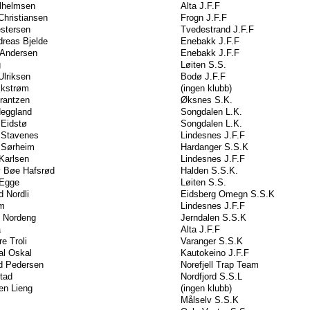
ilhelmsen
Alta J.F.F
 Christiansen
Frogn J.F.F
stersen
Tvedestrand J.F.F
reas Bjelde
Enebakk J.F.F
 Andersen
Enebakk J.F.F
g
Løiten S.S.
Ulriksen
Bodø J.F.F
Ekstrøm
(ingen klubb)
Frantzen
Øksnes S.K.
Heggland
Songdalen L.K.
 Eidstø
Songdalen L.K.
r Stavenes
Lindesnes J.F.F
r Sørheim
Hardanger S.S.K
Karlsen
Lindesnes J.F.F
 Bøe Hafsrød
Halden S.S.K.
Egge
Løiten S.S.
 Nordli
Eidsberg Omegn S.S.K
m
Lindesnes J.F.F
n Nordeng
Jerndalen S.S.K
a
Alta J.F.F
e Troli
Varanger S.S.K
al Oskal
Kautokeino J.F.F
d Pedersen
Norefjell Trap Team
tad
Nordfjord S.S.L
en Lieng
(ingen klubb)
Målselv S.S.K