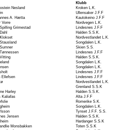
Klubb
ostein Nesland
Kroken L.K.
én
Ullensaker J.F.F
annes A. Hætta
Kautokeino J.F.F
 Vorre
Nordvegen L.K.
Spilling Grimestad
Lindesnes J.F.F
Dahl
Halden S.S.K.
Klokset
Nordvestlandet L.K.
 Stausland
Songdalen L.K.
 Sumner
Skien S.S.
 Tønnessen
Lindesnes J.F.F
Vitting
Halden S.S.K.
eland
Songdalen L.K.
ensen
Songdalen L.K.
sholt
Lindesnes J.F.F
n Ellefsen
Lindesnes J.F.F
tø
Nordvestlandet L.K.
Grenland S.S.K
ne Harley
Halden S.S.K.
 Kaliafas
Alta J.F.F
fslie
Romerike S.K.
gheim
Songdalen L.K.
rlsson
Tynset J.F.F. S.S.
nes Jensen
Halden S.S.K.
gheim
Hardanger S.S.K
andlie Monsbakken
Toten S.S.K