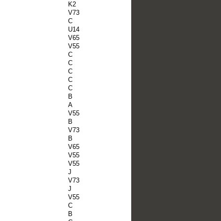
K2
V73
C
U14
V65
V55
C
C
C
C
C
B
A
V55
B
V73
B
V65
V55
V55
J
V73
J
V55
C
B