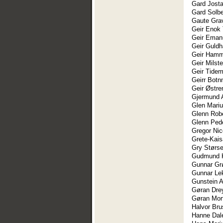
Gard Jost
Gard Solb
Gaute Gra
Geir Enok
Geir Eman
Geir Guld
Geir Hamm
Geir Milst
Geir Tide
Geirr Botn
Geir Østr
Gjermund 
Glen Mari
Glenn Robe
Glenn Ped
Gregor Nic
Grete-Kais
Gry Størse
Gudmund K
Gunnar Gr
Gunnar Le
Gunstein 
Gøran Dre
Gøran Mor
Halvor Bru
Hanne Dal