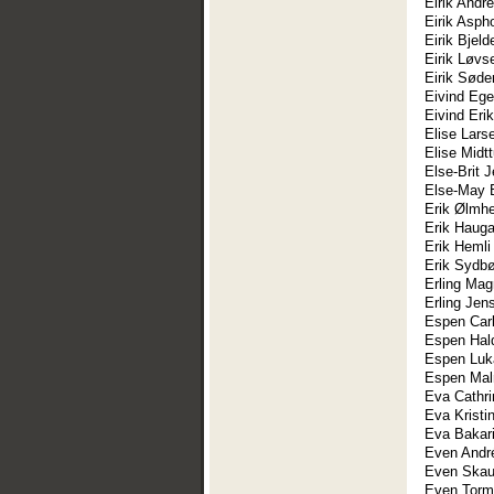
Eirik Andr
Eirik Aspho
Eirik Bjeld
Eirik Løvs
Eirik Søde
Eivind Ege
Eivind Eri
Elise Lars
Elise Midt
Else-Brit 
Else-May 
Erik Ølmhe
Erik Haug
Erik Hemli
Erik Sydb
Erling Mag
Erling Jen
Espen Car
Espen Hal
Espen Luk
Espen Mal
Eva Cathri
Eva Kristi
Eva Bakar
Even And
Even Skau
Even Torm