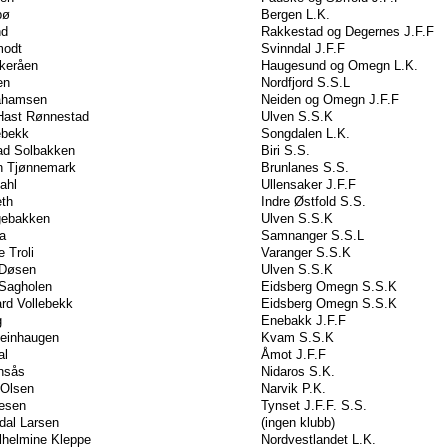
bø
Bergen L.K.
nd
Rakkestad og Degernes J.F.F
modt
Svinndal J.F.F
keråen
Haugesund og Omegn L.K.
en
Nordfjord S.S.L
ahamsen
Neiden og Omegn J.F.F
 Hast Rønnestad
Ulven S.S.K
ebekk
Songdalen L.K.
tad Solbakken
Biri S.S.
en Tjønnemark
Brunlanes S.S.
ahl
Ullensaker J.F.F
eth
Indre Østfold S.S.
gebakken
Ulven S.S.K
ga
Samnanger S.S.L
 Troli
Varanger S.S.K
 Døsen
Ulven S.S.K
 Sagholen
Eidsberg Omegn S.S.K
rd Vollebekk
Eidsberg Omegn S.S.K
g
Enebakk J.F.F
teinhaugen
Kvam S.S.K
al
Åmot J.F.F
nsås
Nidaros S.K.
 Olsen
Narvik P.K.
resen
Tynset J.F.F. S.S.
dal Larsen
(ingen klubb)
lhelmine Kleppe
Nordvestlandet L.K.