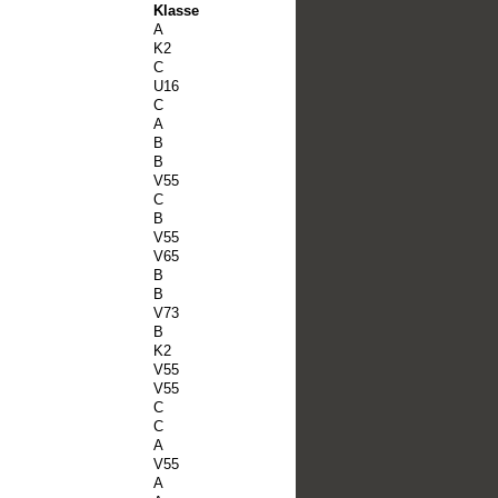
Klasse
A
K2
C
U16
C
A
B
B
V55
C
B
V55
V65
B
B
V73
B
K2
V55
V55
C
C
A
V55
A