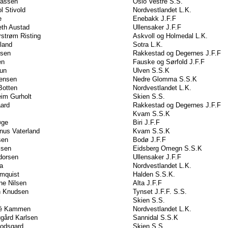
eassen
Oslo Vestre S.S.
l Stivold
Nordvestlandet L.K.
e
Enebakk J.F.F
eth Austad
Ullensaker J.F.F
rstrøm Risting
Askvoll og Holmedal L.K.
land
Sotra L.K.
ksen
Rakkestad og Degernes J.F.F
en
Fauske og Sørfold J.F.F
tun
Ulven S.S.K
Jensen
Nedre Glomma S.S.K
Botten
Nordvestlandet L.K.
im Gurholt
Skien S.S.
aard
Rakkestad og Degernes J.F.F
Kvam S.S.K
øge
Biri J.F.F
nus Vaterland
Kvam S.S.K
sen
Bodø J.F.F
lsen
Eidsberg Omegn S.S.K
dorsen
Ullensaker J.F.F
a
Nordvestlandet L.K.
mquist
Halden S.S.K.
ne Nilsen
Alta J.F.F
n Knudsen
Tynset J.F.F. S.S.
i
Skien S.S.
ré Kammen
Nordvestlandet L.K.
gård Karlsen
Sannidal S.S.K
odsgard
Skien S.S.