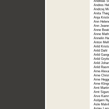
Andreas S
Andres Hel
Andrzej Mi
Anita Thø
Anja Krist
Ann Helen
Ann Jeanet
Anne Beat
Anne Math
Annelin H
Anton Mel
Arild Krist
Arild Dahl
Arild Gang
Arild Grytt
Arild Joha
Arild Ras
Arne Alexa
Arne Chris
Arne Heg
Arne Klin
Arnt Marti
Arnt Sigur
Arve Kam
Asbjørn N
Asle Malvi
Asløv Lar