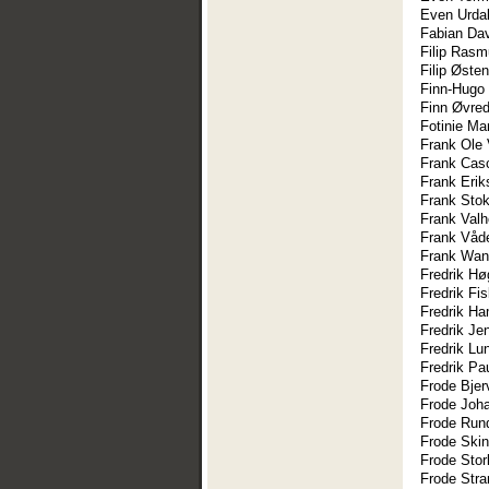
Even Urda
Fabian Da
Filip Ras
Filip Øste
Finn-Hugo
Finn Øvred
Fotinie Mar
Frank Ole 
Frank Ca
Frank Erik
Frank Sto
Frank Val
Frank Våd
Frank Wan
Fredrik Hø
Fredrik Fi
Fredrik H
Fredrik Je
Fredrik Lu
Fredrik Pa
Frode Bje
Frode Joh
Frode Run
Frode Skin
Frode Sto
Frode Stra