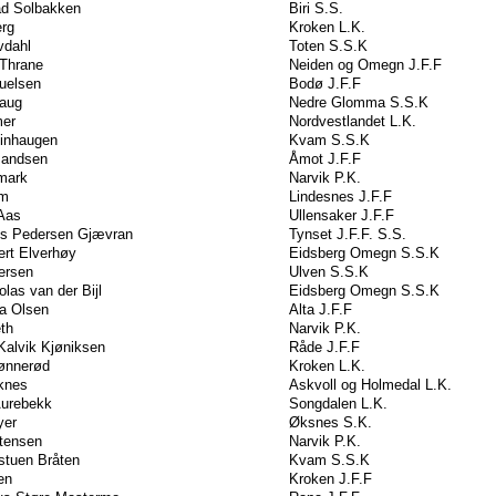
ad Solbakken
Biri S.S.
erg
Kroken L.K.
vdahl
Toten S.S.K
 Thrane
Neiden og Omegn J.F.F
uelsen
Bodø J.F.F
haug
Nedre Glomma S.S.K
er
Nordvestlandet L.K.
einhaugen
Kvam S.S.K
mandsen
Åmot J.F.F
mark
Narvik P.K.
em
Lindesnes J.F.F
Aas
Ullensaker J.F.F
us Pedersen Gjævran
Tynset J.F.F. S.S.
rt Elverhøy
Eidsberg Omegn S.S.K
ersen
Ulven S.S.K
olas van der Bijl
Eidsberg Omegn S.S.K
a Olsen
Alta J.F.F
th
Narvik P.K.
alvik Kjøniksen
Råde J.F.F
ønnerød
Kroken L.K.
knes
Askvoll og Holmedal L.K.
Aurebekk
Songdalen L.K.
yer
Øksnes S.K.
tensen
Narvik P.K.
stuen Bråten
Kvam S.S.K
en
Kroken J.F.F