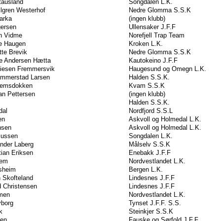
tausland
Songdalen L.K.
lgren Westerhof
Nedre Glomma S.S.K
arka
(ingen klubb)
gersen
Ullensaker J.F.F
in Vidme
Norefjell Trap Team
e Haugen
Kroken L.K.
te Brevik
Nedre Glomma S.S.K
e Andersen Hætta
Kautokeino J.F.F
iesen Fremmersvik
Haugesund og Omegn L.K.
ammerstad Larsen
Halden S.S.K.
lemsdokken
Kvam S.S.K
ian Pettersen
(ingen klubb)
Halden S.S.K.
dal
Nordfjord S.S.L
en
Askvoll og Holmedal L.K.
nsen
Askvoll og Holmedal L.K.
mussen
Songdalen L.K.
nder Laberg
Målselv S.S.K
tian Eriksen
Enebakk J.F.F
gem
Nordvestlandet L.K.
gsheim
Bergen L.K.
n Skofteland
Lindesnes J.F.F
d Christensen
Lindesnes J.F.F
men
Nordvestlandet L.K.
yborg
Tynset J.F.F. S.S.
k
Steinkjer S.S.K
sen
Fauske og Sørfold J.F.F