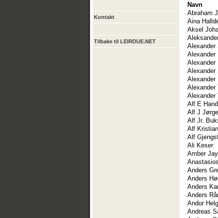
Navn
Abraham J
Kontakt
Aina Halld
Aksel Joh
Aleksander
Tilbake til LEIRDUE.NET
Alexander 
Alexander 
Alexander 
Alexander
Alexander
Alexander
Alexander 
Alf E Hand
Alf J Jørg
Alf Jr. Buk
Alf Kristia
Alf Gjengs
Ali Keser
Amber Jay
Anastasios
Anders Gre
Anders Hø
Anders Ka
Anders Rå
Andor Hel
Andreas S