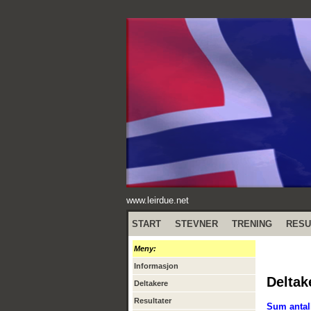
www.leirdue.net
START
STEVNER
TRENING
RESU
Meny:
Informasjon
Deltak
Deltakere
Resultater
Sum antall