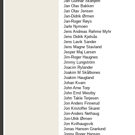
Jan Gunnar Skahjem
Jan Olav Bakken
Jan Olav Jensen
Jan-Didrik Ørmen
Jan-Roger Røys
Jarle Nymoen
Jens Andreas Røhme Myhr
Jens Didrik Kjelsås
Jens Lavik Sander
Jens Magne Stavland
Jesper Maj Larsen
Jim-Roger Haugnes
Jimmy Lungström
Joacim Rylander
Joakim M Skålbones
Joakim Haugland
Johan Kvam
John Arne Torp
John Emil Westby
John Takle Terjesen
Jon Anders Finnerud
Jon Kristoffer Skaret
Jon-Anders Nethaug
Jon-Ulrik Ørmen
Jon Kvilhaugsvik
Jonas Hansen Granlund
Jonny Roger Hansen