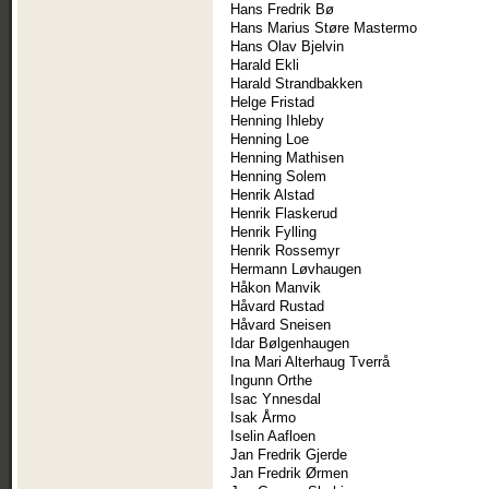
Hans Fredrik Bø
Hans Marius Støre Mastermo
Hans Olav Bjelvin
Harald Ekli
Harald Strandbakken
Helge Fristad
Henning Ihleby
Henning Loe
Henning Mathisen
Henning Solem
Henrik Alstad
Henrik Flaskerud
Henrik Fylling
Henrik Rossemyr
Hermann Løvhaugen
Håkon Manvik
Håvard Rustad
Håvard Sneisen
Idar Bølgenhaugen
Ina Mari Alterhaug Tverrå
Ingunn Orthe
Isac Ynnesdal
Isak Årmo
Iselin Aafloen
Jan Fredrik Gjerde
Jan Fredrik Ørmen