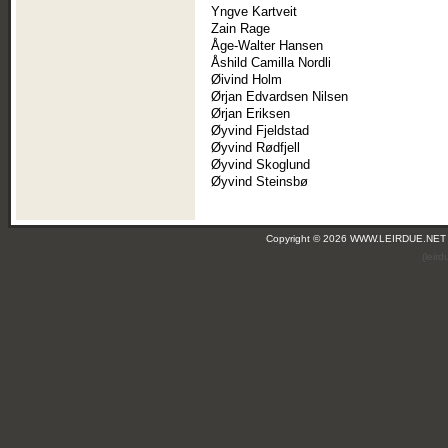
Yngve Kartveit
Zain Rage
Åge-Walter Hansen
Åshild Camilla Nordli
Øivind Holm
Ørjan Edvardsen Nilsen
Ørjan Eriksen
Øyvind Fjeldstad
Øyvind Rødfjell
Øyvind Skoglund
Øyvind Steinsbø
Copyright © 2026 WWW.LEIRDUE.NET
(leir