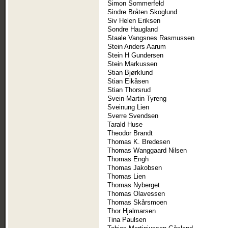
Simon Sommerfeld
Sindre Bråten Skoglund
Siv Helen Eriksen
Sondre Haugland
Staale Vangsnes Rasmussen
Stein Anders Aarum
Stein H Gundersen
Stein Markussen
Stian Bjørklund
Stian Eikåsen
Stian Thorsrud
Svein-Martin Tyreng
Sveinung Lien
Sverre Svendsen
Tarald Huse
Theodor Brandt
Thomas K. Bredesen
Thomas Wanggaard Nilsen
Thomas Engh
Thomas Jakobsen
Thomas Lien
Thomas Nyberget
Thomas Olavessen
Thomas Skårsmoen
Thor Hjalmarsen
Tina Paulsen