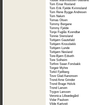
Tobias Martiniussen Gåsland
Tom Einar Rosland
Tom Erik Fjelde Kvinnsland
Tom Rene Bygge Andresen
Tom Nalum
Tomas Olsen
Tommy Bergane
Tommy Fjelde
Tonje Fuglås Kvendbø
Tonnie Stensland
Torbjørn Gautefald
Torbjørn Krossbekk
Torbjørn Lunde
Torbjørn Nesland
Tore-Bjørn Edseth
Tore Solheim
Torfinn Swan Forsbakk
Torgeir Myhre
Torkil Fjellberg
Tove Glad Aanonsen
Trond Arne Grinder
Trond Brage Holvik
Trond Larsen
Trygve Larssen
Veronica Lilleødegård
Vidar Paulsen
Vilde Kartveit