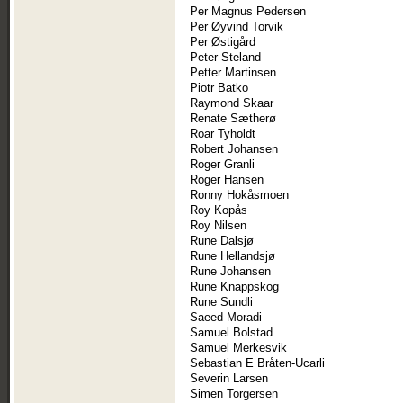
Per Magnus Pedersen
Per Øyvind Torvik
Per Østigård
Peter Steland
Petter Martinsen
Piotr Batko
Raymond Skaar
Renate Sætherø
Roar Tyholdt
Robert Johansen
Roger Granli
Roger Hansen
Ronny Hokåsmoen
Roy Kopås
Roy Nilsen
Rune Dalsjø
Rune Hellandsjø
Rune Johansen
Rune Knappskog
Rune Sundli
Saeed Moradi
Samuel Bolstad
Samuel Merkesvik
Sebastian E Bråten-Ucarli
Severin Larsen
Simen Torgersen