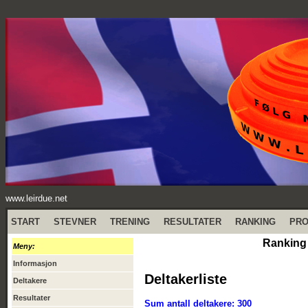
www.leirdue.net
START
STEVNER
TRENING
RESULTATER
RANKING
PR
Ranking
Meny:
Informasjon
Deltakerliste
Deltakere
Resultater
Sum antall deltakere: 300