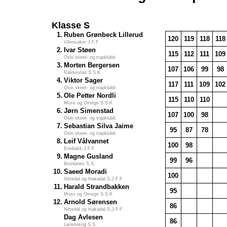
Klasse S
1.
Ruben Grønbeck Lillerud
120
119
118
118
Ullensaker J.F.F
2.
Ivar Støen
115
112
111
109
Oslo skeet- og trapklubb
3.
Morten Bergersen
107
106
99
98
Rakkestad S.S.K
4.
Viktor Sager
117
111
109
102
Oslo skeet- og trapklubb
5.
Ole Petter Nordli
115
110
110
Moss og Omegn S.S.K
6.
Jørn Simenstad
107
100
98
Oslo skeet- og trapklubb
7.
Sebastian Silva Jaime
95
87
78
Oslo skeet- og trapklubb
8.
Leif Vålvannet
100
98
Enebakk J.F.F
9.
Magne Gusland
99
96
Brunlanes S.S.
10.
Saeed Moradi
100
Nittedal og Hakadal S.J.F.F
11.
Harald Strandbakken
95
Moss og Omegn S.S.K
12.
Arnold Sørensen
86
Nittedal og Hakadal S.J.F.F
Dag Avlesen
86
Lørenskog S.S.