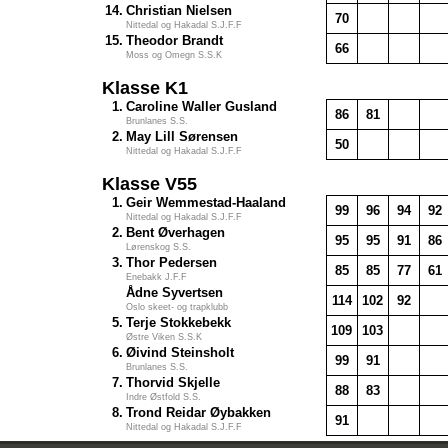
14.
Christian Nielsen
70
Nittedal og Hakadal S.J.F.F
15.
Theodor Brandt
66
Moss og Omegn S.S.K
Klasse K1
1.
Caroline Waller Gusland
86
81
Brunlanes S.S.
2.
May Lill Sørensen
50
Nittedal og Hakadal S.J.F.F
Klasse V55
1.
Geir Wemmestad-Haaland
99
96
94
92
Nittedal og Hakadal S.J.F.F
2.
Bent Øverhagen
95
95
91
86
Lørenskog S.S.
3.
Thor Pedersen
85
85
77
61
Enebakk J.F.F
Ådne Syvertsen
114
102
92
Oslo skeet- og trapklubb
5.
Terje Stokkebekk
109
103
Østre Viken S.S.K
6.
Øivind Steinsholt
99
91
Brunlanes S.S.
7.
Thorvid Skjelle
88
83
Indre Østfold S.S.
8.
Trond Reidar Øybakken
91
Nittedal og Hakadal S.J.F.F