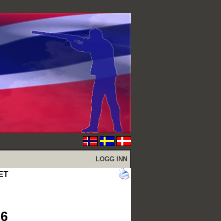
LOGG INN
NET
26