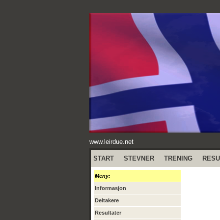
www.leirdue.net
START
STEVNER
TRENING
RESU
Meny:
Informasjon
Deltakere
Resultater