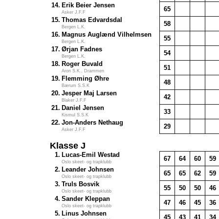
14.
Erik Beier Jensen
65
Asker J.F.F
15.
Thomas Edvardsdal
58
Bergen L.K.
16.
Magnus Auglænd Vilhelmsen
55
Bergen L.K.
17.
Ørjan Fadnes
54
Bergen L.K.
18.
Roger Buvald
51
Aron S.K., Drammen
19.
Flemming Øhre
48
Bærum S.S.K
20.
Jesper Maj Larsen
42
Blaker J.F.F
21.
Daniel Jensen
33
Kismul S.S.K
22.
Jon-Anders Nethaug
29
Asker J.F.F
Klasse J
1.
Lucas-Emil Westad
67
64
60
59
Oslo skeet- og trapklubb
2.
Leander Johnsen
65
65
62
59
Oslo skeet- og trapklubb
3.
Truls Bosvik
55
50
50
46
Oslo skeet- og trapklubb
4.
Sander Kleppan
47
46
45
36
Oslo skeet- og trapklubb
5.
Linus Johnsen
45
43
41
34