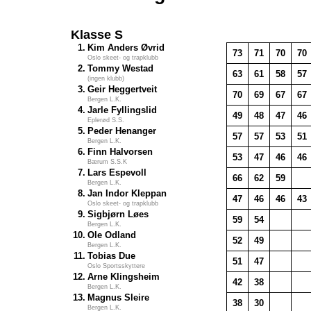
Klasse S
1.
Kim Anders Øvrid
73
71
70
70
Oslo skeet- og trapklubb
2.
Tommy Westad
63
61
58
57
(ingen klubb)
3.
Geir Heggertveit
70
69
67
67
Bergen L.K.
4.
Jarle Fyllingslid
49
48
47
46
Eplerød S.S.
5.
Peder Henanger
57
57
53
51
Bergen L.K.
6.
Finn Halvorsen
53
47
46
46
Bærum S.S.K
7.
Lars Espevoll
66
62
59
Bergen L.K.
8.
Jan Indor Kleppan
47
46
46
43
Oslo skeet- og trapklubb
9.
Sigbjørn Løes
59
54
Bergen L.K.
10.
Ole Odland
52
49
Bergen L.K.
11.
Tobias Due
51
47
Oslo Sportsskyttere
12.
Arne Klingsheim
42
38
Bergen L.K.
13.
Magnus Sleire
38
30
Bergen L.K.