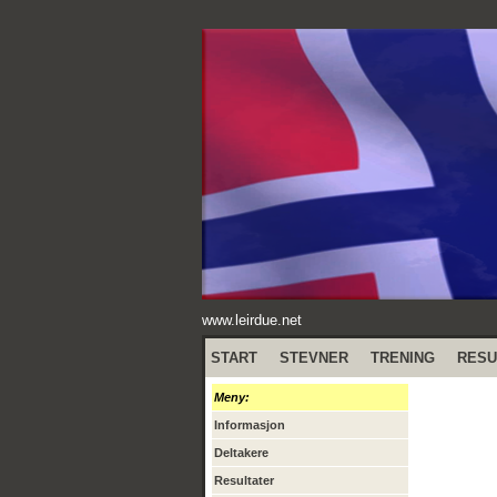
www.leirdue.net
START
STEVNER
TRENING
RESU
Meny:
Informasjon
Deltakere
Resultater