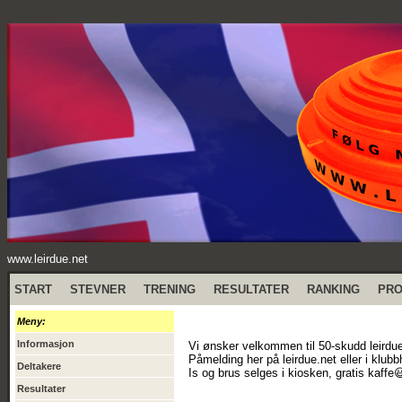
www.leirdue.net
START
STEVNER
TRENING
RESULTATER
RANKING
PR
Meny:
Informasjon
Vi ønsker velkommen til 50-skudd leirdue
Påmelding her på leirdue.net eller i klub
Deltakere
Is og brus selges i kiosken, gratis kaffe
Resultater