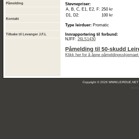
Påmelding
Stevnepriser:
A, B, C, E1, E2, F:
250 kr
D1, D2:
100 kr
Kontakt
Type leirduer:
Promatic
Innrapportering til forbund:
Tilbake til Levanger J.F.L
NJFF:
26LS1430
Påmelding til 50-skudd Leir
Klikk her for å åpne påmeldingsskjemaet
Copyright © 2026 WWW.LEIRDUE.NET
(leir