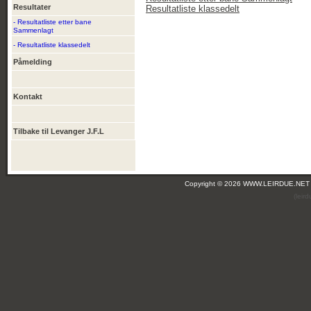
Resultater
Resultatliste klassedelt
- Resultatliste etter bane
Sammenlagt
- Resultatliste klassedelt
Påmelding
Kontakt
Tilbake til Levanger J.F.L
Copyright © 2026 WWW.LEIRDUE.NET
(leir