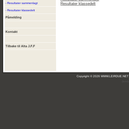
- Resultater sammenlagt
Resultater klassedelt
- Resultater klassedelt
Påmelding
Kontakt
Tilbake til Alta J.F.F
Copyright © 2026 WWW.LEIRDUE.NET
(leir