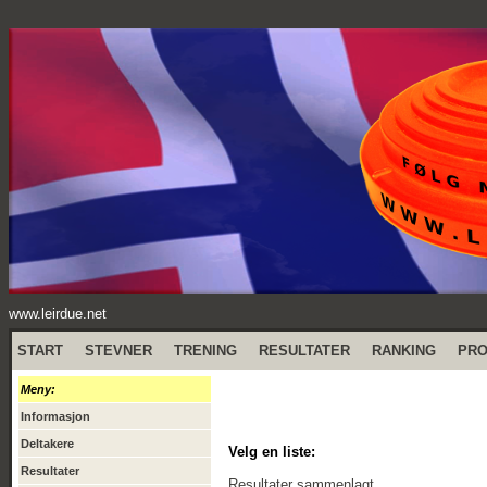
www.leirdue.net
START
STEVNER
TRENING
RESULTATER
RANKING
PR
Meny:
Informasjon
Deltakere
Velg en liste:
Resultater
Resultater sammenlagt