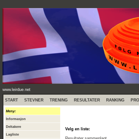
www.leirdue.net
START
STEVNER
TRENING
RESULTATER
RANKING
PR
Meny:
Informasjon
Deltakere
Velg en liste:
Lagliste
Resultater sammenlagt