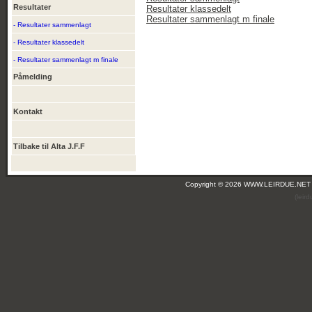
Resultater
Resultater klassedelt
Resultater sammenlagt m finale
- Resultater sammenlagt
- Resultater klassedelt
- Resultater sammenlagt m finale
Påmelding
Kontakt
Tilbake til Alta J.F.F
Copyright © 2026 WWW.LEIRDUE.NET
(leir