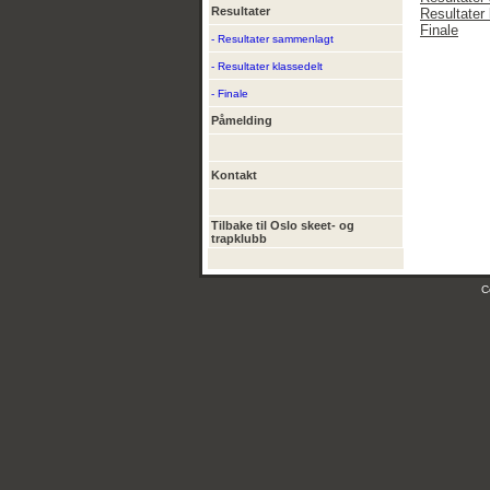
Resultater
Resultater 
Finale
- Resultater sammenlagt
- Resultater klassedelt
- Finale
Påmelding
Kontakt
Tilbake til Oslo skeet- og
trapklubb
C