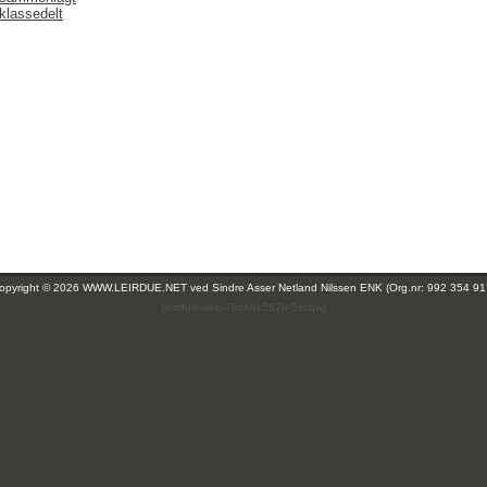
klassedelt
opyright © 2026 WWW.LEIRDUE.NET ved
Sindre Asser Netland Nilssen ENK (Org.nr: 992 354 91
(leirdue-web-76c49c557b-5zcqw)