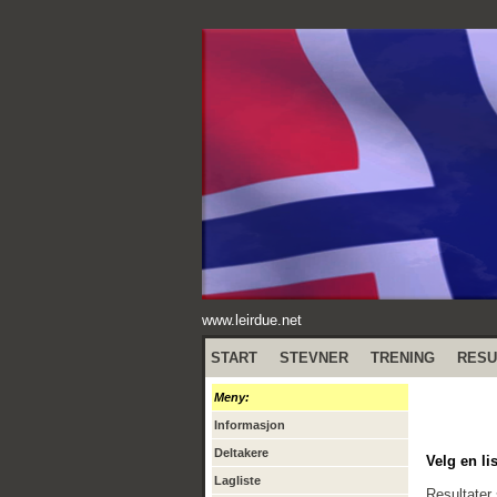
www.leirdue.net
START
STEVNER
TRENING
RESU
Meny:
Informasjon
Deltakere
Velg en lis
Lagliste
Resultater