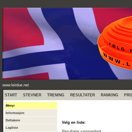
www.leirdue.net
START
STEVNER
TRENING
RESULTATER
RANKING
PR
Meny:
Informasjon
Deltakere
Velg en liste:
Lagliste
Resultater sammenlagt