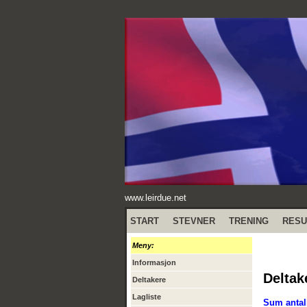
www.leirdue.net
START
STEVNER
TRENING
RESU
Meny:
Informasjon
Deltak
Deltakere
Lagliste
Sum antall