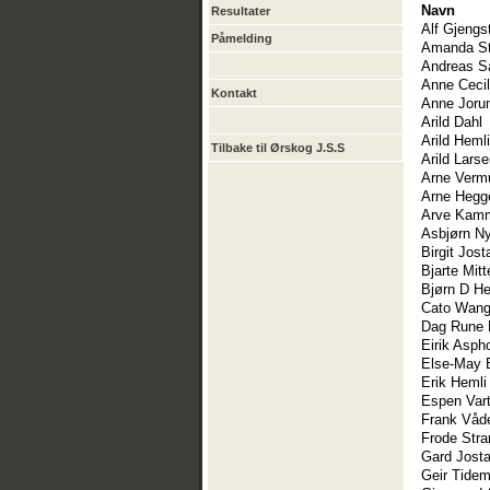
Navn
Resultater
Alf Gjengs
Påmelding
Amanda St
Andreas S
Anne Cecil
Kontakt
Anne Joru
Arild Dahl
Arild Hemli
Tilbake til Ørskog J.S.S
Arild Lars
Arne Verm
Arne Heg
Arve Kam
Asbjørn N
Birgit Jos
Bjarte Mitt
Bjørn D H
Cato Wan
Dag Rune 
Eirik Aspho
Else-May 
Erik Hemli
Espen Vart
Frank Våd
Frode Stra
Gard Jost
Geir Tide