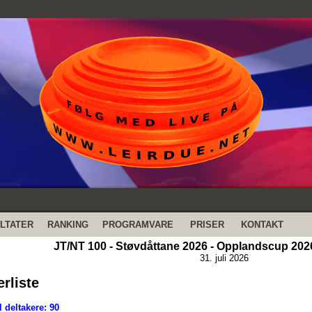
LTATER
RANKING
PROGRAMVARE
PRISER
KONTAKT
JT/NT 100 - Støvdåttane 2026 - Opplandscup 2026
31. juli 2026
erliste
 deltakere: 90