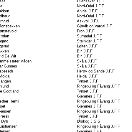
Aas
Ullensaker J.F.F
ie
Nord-Odal J.F.F
økken
Alvdal J.F.F
olhaug
Nord-Odal J.F.F
rnrud
Askvoll J.F.L
Monsbakken
Gjøvik og Vardal J.F.
ønstevold
Fron J.F.F
tølan
Surnadal J.F.F
Sagmo
Steinkjer J.F.F
gsrud
Løiten J.F.F
akken
Biri J.F.F
id De Wit
Biri J.F.F
ammelsæter Vågen
Skåla J.F.F
lar Gunnes
Skåla J.F.F
speseth
Herøy og Sande J.F.F
 Moldal
Heidal J.F.F
 Bangen
Tynset J.F.F
enlund
Ringebu og Fåvang J.F.F
e Godtland
Tynset J.F.F
i
Gjemnes J.F.F
æther Hemli
Ringebu og Fåvang J.F.F
lset
Gjemnes J.F.F
 Gausen
Ringebu og Fåvang J.F.F
Græsli
Tynset J.F.F
n Dyb
Ørskog J.S.S
ristiansen
Ringebu og Fåvang J.F.F
dersen
Gjemnes J.F.F