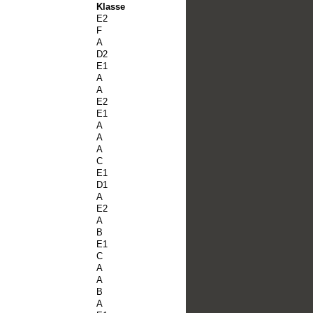
Klasse
E2
F
A
D2
E1
A
A
E2
E1
A
A
A
C
E1
D1
A
E2
A
B
E1
C
A
A
B
A