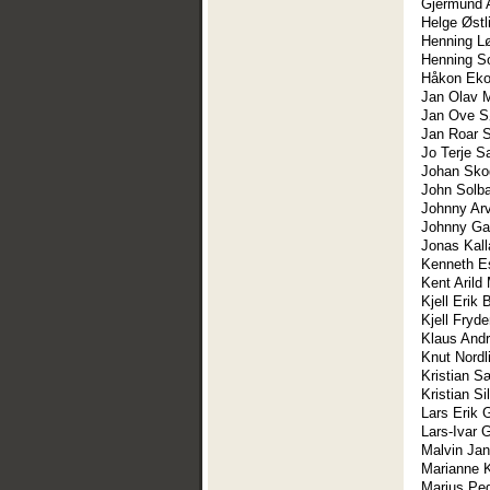
Gjermund 
Helge Østl
Henning L
Henning S
Håkon Eko
Jan Olav 
Jan Ove S
Jan Roar S
Jo Terje 
Johan Sko
John Solb
Johnny Arv
Johnny G
Jonas Kal
Kenneth E
Kent Arild
Kjell Erik
Kjell Fryd
Klaus Andr
Knut Nordl
Kristian S
Kristian Si
Lars Erik
Lars-Ivar 
Malvin Ja
Marianne K
Marius Pe