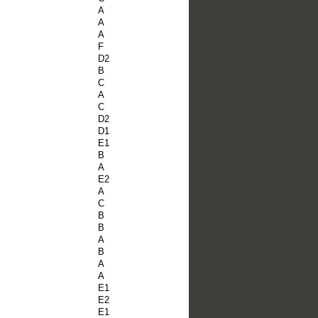
A
A
A
F
D2
B
C
A
C
D2
D1
E1
B
A
E2
A
C
B
B
A
B
A
A
E1
E2
E1