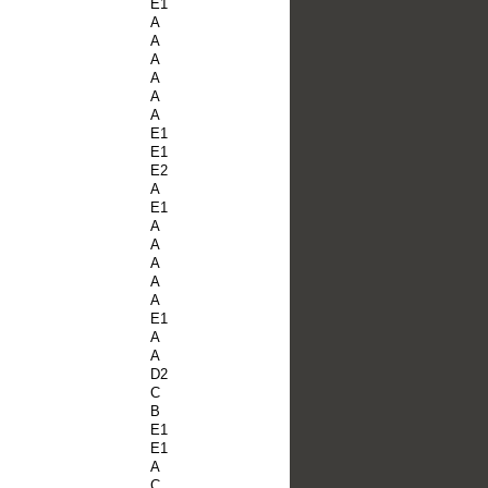
E1
A
A
A
A
A
A
E1
E1
E2
A
E1
A
A
A
A
A
E1
A
A
D2
C
B
E1
E1
A
C