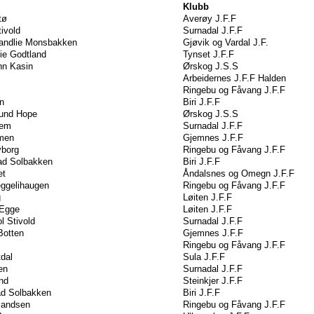
Klubb
tø
Averøy J.F.F
ivold
Surnadal J.F.F
andlie Monsbakken
Gjøvik og Vardal J.F.
ie Godtland
Tynset J.F.F
nn Kasin
Ørskog J.S.S
Arbeidernes J.F.F Halden
Ringebu og Fåvang J.F.F
en
Biri J.F.F
und Hope
Ørskog J.S.S
gem
Surnadal J.F.F
men
Gjemnes J.F.F
yborg
Ringebu og Fåvang J.F.F
tad Solbakken
Biri J.F.F
et
Åndalsnes og Omegn J.F.F
eggelihaugen
Ringebu og Fåvang J.F.F
g
Løiten J.F.F
Egge
Løiten J.F.F
l Stivold
Surnadal J.F.F
Botten
Gjemnes J.F.F
Ringebu og Fåvang J.F.F
dal
Sula J.F.F
en
Surnadal J.F.F
nd
Steinkjer J.F.F
ad Solbakken
Biri J.F.F
mandsen
Ringebu og Fåvang J.F.F