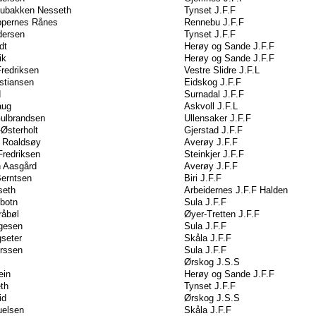
gubakken Nesseth
Tynset J.F.F
ppernes Rånes
Rennebu J.F.F
dersen
Tynset J.F.F
dt
Herøy og Sande J.F.F
ik
Herøy og Sande J.F.F
redriksen
Vestre Slidre J.F.L
stiansen
Eidskog J.F.F
d
Surnadal J.F.F
aug
Askvoll J.F.L
Gulbrandsen
Ullensaker J.F.F
e-Østerholt
Gjerstad J.F.F
n Roaldsøy
Averøy J.F.F
Fredriksen
Steinkjer J.F.F
n Aasgård
Averøy J.F.F
Berntsen
Biri J.F.F
seth
Arbeidernes J.F.F Halden
botn
Sula J.F.F
råbøl
Øyer-Tretten J.F.F
gesen
Sula J.F.F
seter
Skåla J.F.F
erssen
Sula J.F.F
Ørskog J.S.S
ein
Herøy og Sande J.F.F
th
Tynset J.F.F
id
Ørskog J.S.S
uelsen
Skåla J.F.F