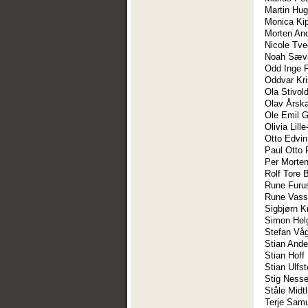
Martin Hu
Monica Ki
Morten An
Nicole Tve
Noah Sæv
Odd Inge F
Oddvar Kri
Ola Stivol
Olav Årsk
Ole Emil 
Olivia Lill
Otto Edvi
Paul Otto 
Per Morte
Rolf Tore 
Rune Furu
Rune Vass
Sigbjørn K
Simon Hel
Stefan Våg
Stian And
Stian Hoff
Stian Ulfst
Stig Nesse
Ståle Midtl
Terje Sam