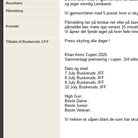
Resultater
og jeger vennlig Leirduesti.
Påmelding
Vi gjennomfører med 5 poster hvor vi sky
Påmelding her på leirdue.net eller på ba
Kontakt
påmeldte bes møte opp senest 15 minutte
Vi åpner det fjerde laget på hver hele t
Press skyting alle dager !
Tilbake til Buskeruds J.F.F
Khan Arms Cupen 2026
Sammenlagt premiering i cupen. 3/4 tell
Dato og sted:
7.July Buskeruds JFF
8.July Buskeruds JFF
9.July Buskeruds JFF
10.July Buskeruds JFF
High Gun :
Beste Dame :
Beste Junior:
Beste Veteran :
Vi trekker et våpen blant de som har skut