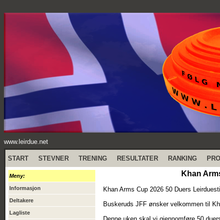
www.leirdue.net
START
STEVNER
TRENING
RESULTATER
RANKING
PR
Khan Arms
Meny:
Informasjon
Khan Arms Cup 2026 50 Duers Leirduesti
Deltakere
Buskeruds JFF ønsker velkommen til Kha
Lagliste
Denne uken skal vi gjennomføre 50 duers 