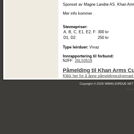
Sponset av Magne Landrø AS. Khan Ar
Mer info kommer .
Stevnepriser:
A, B, C, E1, E2, F:
300 kr
D1, D2:
250 kr
Type leirduer:
Vivaz
Innrapportering til forbund:
NJFF:
26LS0519
Påmelding til Khan Arms Cu
Klikk her for å åpne påmeldingsskjemaet
Copyright © 2026 WWW.LEIRDUE.NET
(leir