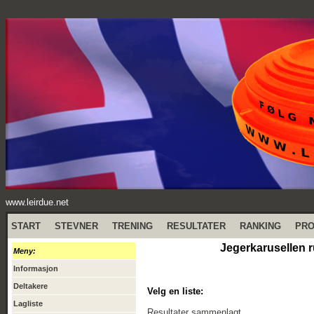
www.leirdue.net
START
STEVNER
TRENING
RESULTATER
RANKING
PR
Jegerkarusellen ru
Meny:
Informasjon
Deltakere
Velg en liste:
Lagliste
Resultater sammenlagt