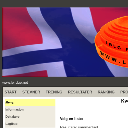
www.leirdue.net
START
STEVNER
TRENING
RESULTATER
RANKING
PR
Kve
Meny:
Informasjon
Deltakere
Velg en liste:
Lagliste
Resultater sammenlagt