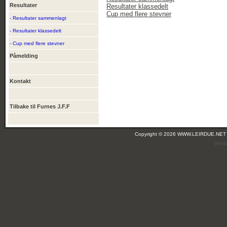
Resultater
Resultater klassedelt
Cup med flere stevner
- Resultater sammenlagt
- Resultater klassedelt
- Cup med flere stevner
Påmelding
Kontakt
Tilbake til Furnes J.F.F
Copyright © 2026 WWW.LEIRDUE.NET
(leir