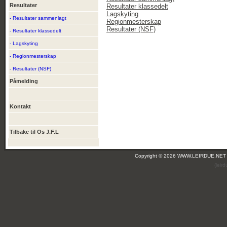
Resultater
Resultater klassedelt
Lagskyting
- Resultater sammenlagt
Regionmesterskap
Resultater (NSF)
- Resultater klassedelt
- Lagskyting
- Regionmesterskap
- Resultater (NSF)
Påmelding
Kontakt
Tilbake til Os J.F.L
Copyright © 2026 WWW.LEIRDUE.NET
(leir