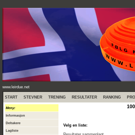
www.leirdue.net
START
STEVNER
TRENING
RESULTATER
RANKING
PR
100
Meny:
Informasjon
Deltakere
Velg en liste:
Lagliste
Resultater sammenlagt