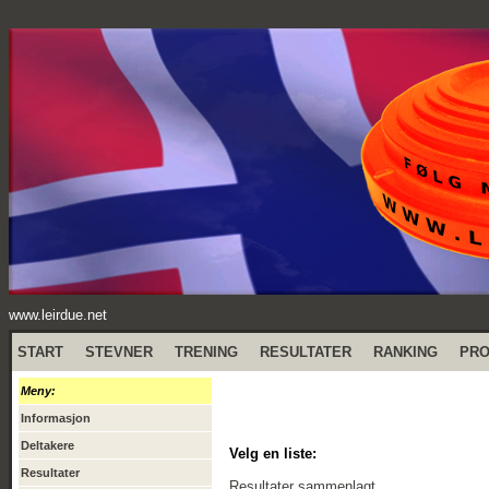
www.leirdue.net
START
STEVNER
TRENING
RESULTATER
RANKING
PR
Meny:
Informasjon
Deltakere
Velg en liste:
Resultater
Resultater sammenlagt