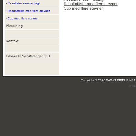
- Resultater sammenlagt
Resultatliste med flere stevner
Cup med flere stevner
- Resultatliste med flere stevner
- Cup med flere stevner
Påmelding
Kontakt
Tilbake til Sør-Varanger J.F.F
Copyright © 2026 WWW.LEIRDUE.NET
(leir