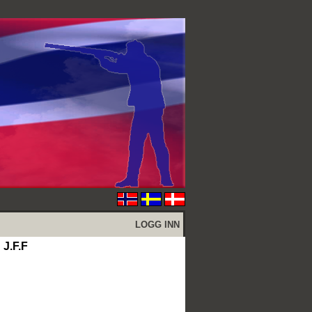
LOGG INN
 J.F.F