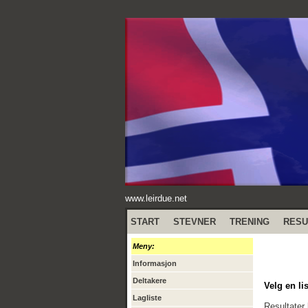
www.leirdue.net
START
STEVNER
TRENING
RESU
Meny:
Informasjon
Deltakere
Velg en lis
Lagliste
Resultater 