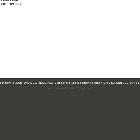
 sammenlagt
opyright © 2026 WWW.LEIRDUE.NET ved
Sindre Asser Netland Nilssen ENK (Org.nr: 992 354 91
(leirdue-web-76c49c557b-2xvxg)