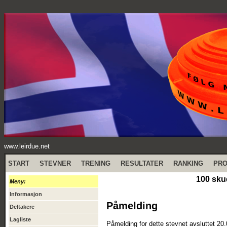
www.leirdue.net
START
STEVNER
TRENING
RESULTATER
RANKING
PR
100 sku
Meny:
Informasjon
Påmelding
Deltakere
Lagliste
Påmelding for dette stevnet avsluttet 20.