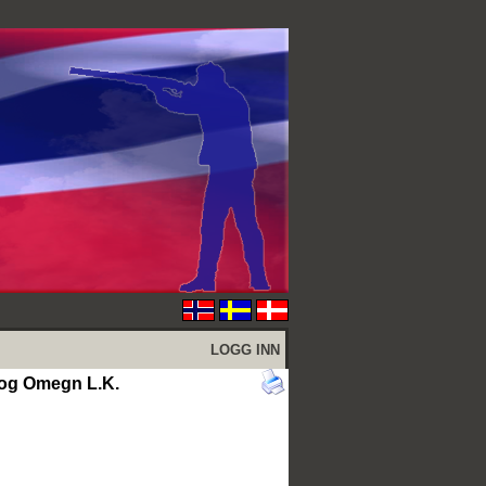
LOGG INN
 og Omegn L.K.