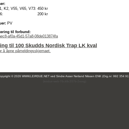
er:
1, K2, V55, V65, V73:
450 kr
6:
200 kr
uer:
PV
ering til forbund:
aec8-af0a-45d1-57a8-08de013874fa
ng til 100 Skudds Nordisk Trap LK kval
for å åpne påmeldingsskjemaet.
opyright © 2026 WWW.LEIRDUE.NET ved
Sindre Asser Netland Nilssen ENK (Org.nr: 992 354 91
(leirdue-web-76c49c557b-2xvxg)