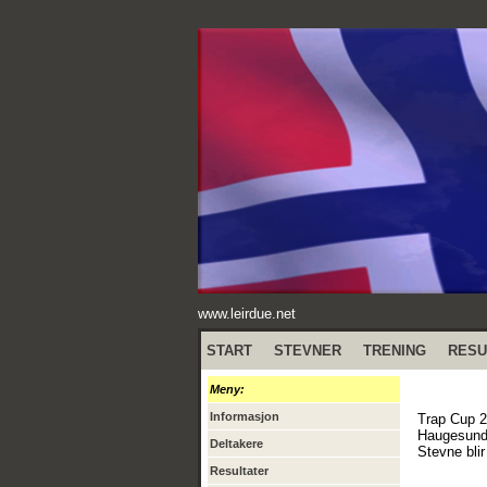
www.leirdue.net
START
STEVNER
TRENING
RESU
Meny:
Informasjon
Trap Cup 
Haugesund 
Deltakere
Stevne bli
Resultater