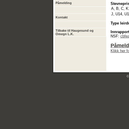
Påmelding
Stevnepris
A, B, C, K
J, U14, U1
Kontakt
Type leird
Tilbake til Haugesund og
Innrapport
Omegn L.K.
NSF:
cbfe
Påmeldi
Klikk her 
C