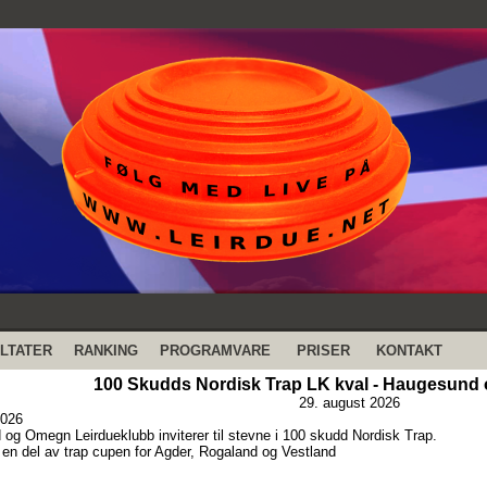
LTATER
RANKING
PROGRAMVARE
PRISER
KONTAKT
100 Skudds Nordisk Trap LK kval - Haugesund
29. august 2026
2026
og Omegn Leirdueklubb inviterer til stevne i 100 skudd Nordisk Trap.
r en del av trap cupen for Agder, Rogaland og Vestland