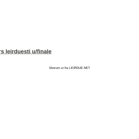
 leirduesti u/finale
Skrevet ut fra LEIRDUE.NET