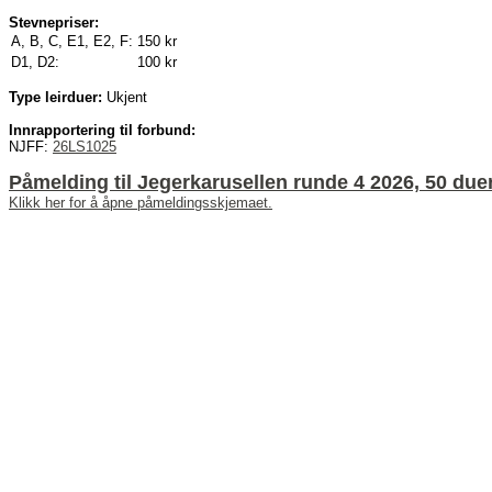
Stevnepriser:
A, B, C, E1, E2, F:
150 kr
D1, D2:
100 kr
Type leirduer:
Ukjent
Innrapportering til forbund:
NJFF:
26LS1025
Påmelding til Jegerkarusellen runde 4 2026, 50 duers
Klikk her for å åpne påmeldingsskjemaet.