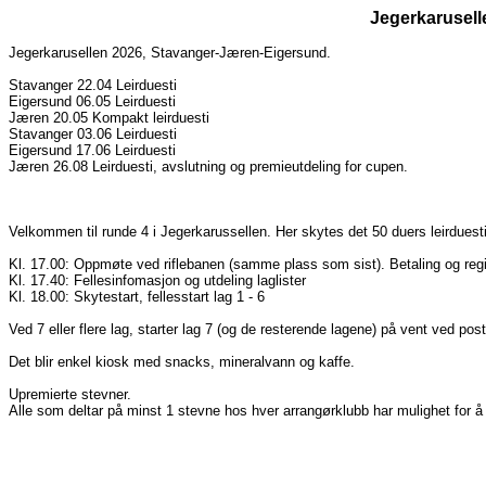
Jegerkaruselle
Jegerkarusellen 2026, Stavanger-Jæren-Eigersund.
Stavanger 22.04 Leirduesti
Eigersund 06.05 Leirduesti
Jæren 20.05 Kompakt leirduesti
Stavanger 03.06 Leirduesti
Eigersund 17.06 Leirduesti
Jæren 26.08 Leirduesti, avslutning og premieutdeling for cupen.
Velkommen til runde 4 i Jegerkarussellen. Her skytes det 50 duers leirduesti 
Kl. 17.00: Oppmøte ved riflebanen (samme plass som sist). Betaling og regi
Kl. 17.40: Fellesinfomasjon og utdeling laglister
Kl. 18.00: Skytestart, fellesstart lag 1 - 6
Ved 7 eller flere lag, starter lag 7 (og de resterende lagene) på vent ved post 1
Det blir enkel kiosk med snacks, mineralvann og kaffe.
Upremierte stevner.
Alle som deltar på minst 1 stevne hos hver arrangørklubb har mulighet for å 