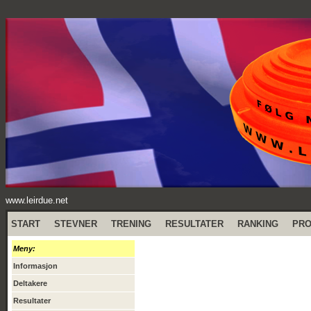
www.leirdue.net
START
STEVNER
TRENING
RESULTATER
RANKING
PR
Meny:
Informasjon
Deltakere
Resultater