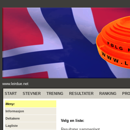
www.leirdue.net
START
STEVNER
TRENING
RESULTATER
RANKING
PR
Meny:
Informasjon
Deltakere
Velg en liste:
Lagliste
Resultater sammenlagt