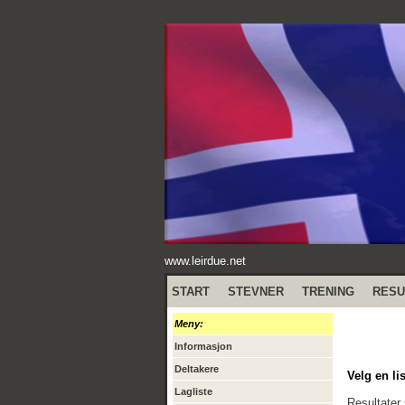
www.leirdue.net
START
STEVNER
TRENING
RESU
Meny:
Informasjon
Deltakere
Velg en lis
Lagliste
Resultater