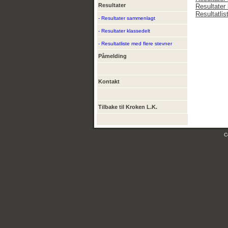
Resultater
Resultater 
Resultatlis
- Resultater sammenlagt
- Resultater klassedelt
- Resultatliste med flere stevner
Påmelding
Kontakt
Tilbake til Kroken L.K.
C