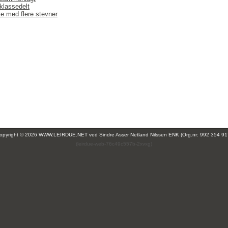
klassedelt
te med flere stevner
opyright © 2026 WWW.LEIRDUE.NET ved
Sindre Asser Netland Nilssen ENK (Org.nr: 992 354 91
(leirdue-web-76c49c557b-2xvxg)