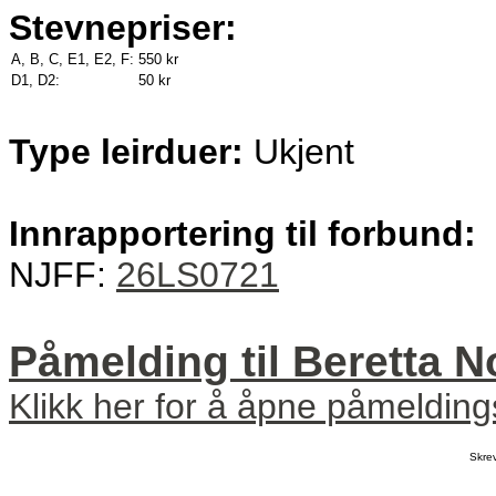
Stevnepriser:
A, B, C, E1, E2, F:
550 kr
D1, D2:
50 kr
Type leirduer:
Ukjent
Innrapportering til forbund:
NJFF:
26LS0721
Påmelding til Beretta 
Klikk her for å åpne påmeldin
Skre