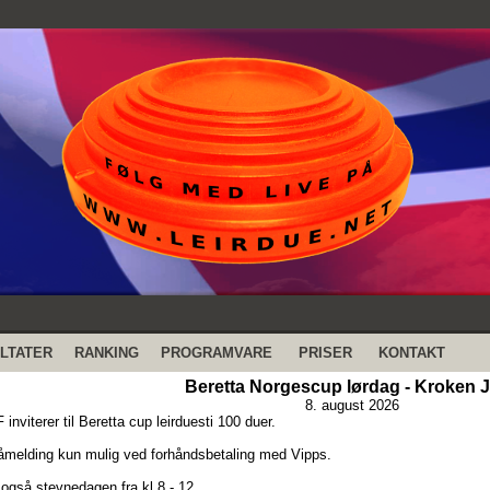
LTATER
RANKING
PROGRAMVARE
PRISER
KONTAKT
Beretta Norgescup lørdag - Kroken J
8. august 2026
inviterer til Beretta cup leirduesti 100 duer.
melding kun mulig ved forhåndsbetaling med Vipps.
også stevnedagen fra kl 8 - 12.