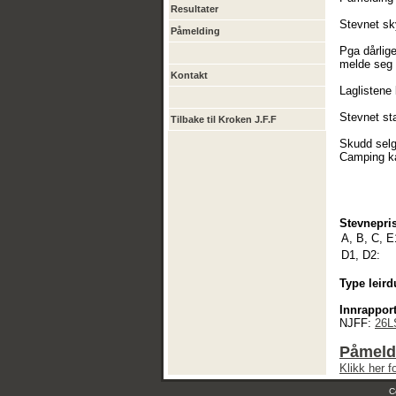
Resultater
Stevnet sk
Påmelding
Pga dårlige
melde seg p
Kontakt
Laglistene 
Stevnet sta
Tilbake til Kroken J.F.F
Skudd selg
Camping ka
Stevnepris
A, B, C, E
D1, D2:
Type leird
Innrapport
NJFF:
26L
Påmeldi
Klikk her 
C