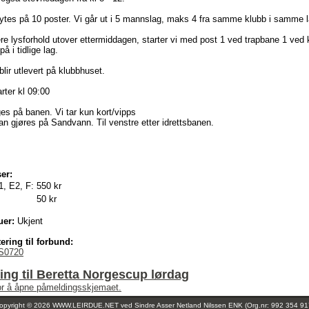
ytes på 10 poster. Vi går ut i 5 mannslag, maks 4 fra samme klubb i samme l
re lysforhold utover ettermiddagen, starter vi med post 1 ved trapbane 1 ved kl
å i tidlige lag.
blir utlevert på klubbhuset.
rter kl 09:00
es på banen. Vi tar kun kort/vipps
n gjøres på Sandvann. Til venstre etter idrettsbanen.
er:
1, E2, F:
550 kr
50 kr
uer:
Ukjent
ering til forbund:
S0720
ng til Beretta Norgescup lørdag
for å åpne påmeldingsskjemaet.
opyright © 2026 WWW.LEIRDUE.NET ved
Sindre Asser Netland Nilssen ENK (Org.nr: 992 354 91