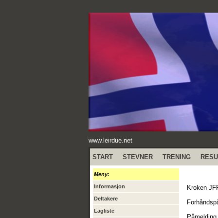
www.leirdue.net
START
STEVNER
TRENING
RESU
Meny:
Informasjon
Kroken JFF 
Deltakere
Forhåndspå
Lagliste
Påmelding 