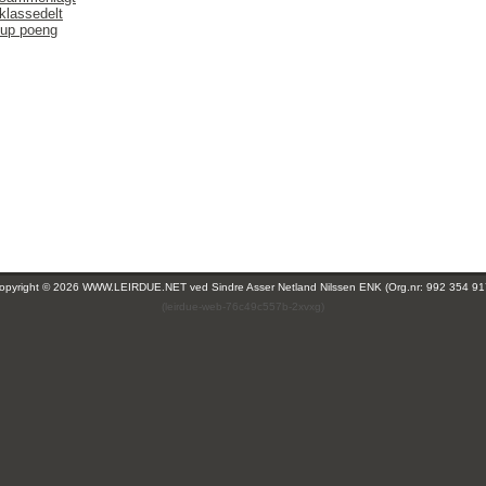
klassedelt
up poeng
opyright © 2026 WWW.LEIRDUE.NET ved
Sindre Asser Netland Nilssen ENK (Org.nr: 992 354 91
(leirdue-web-76c49c557b-2xvxg)