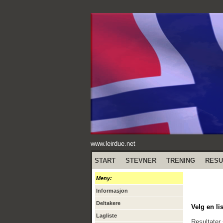
www.leirdue.net
START
STEVNER
TRENING
RESU
Meny:
Informasjon
Deltakere
Velg en lis
Lagliste
Resultater