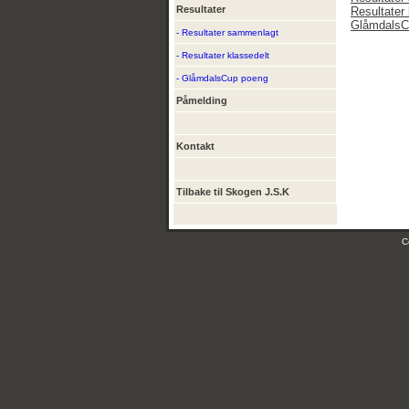
Resultater
Resultater 
GlåmdalsC
- Resultater sammenlagt
- Resultater klassedelt
- GlåmdalsCup poeng
Påmelding
Kontakt
Tilbake til Skogen J.S.K
C