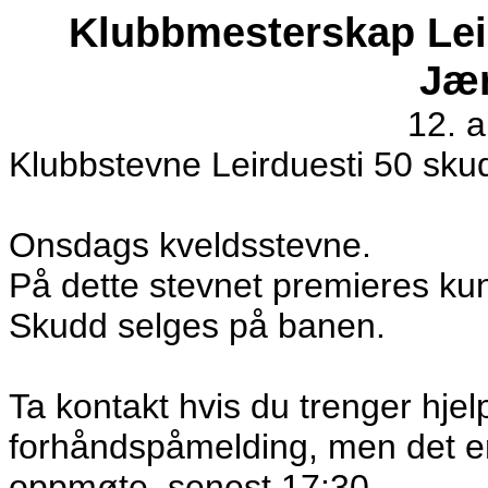
Klubbmesterskap Leir
Jær
12. 
Klubbstevne Leirduesti 50 skud
Onsdags kveldsstevne.
På dette stevnet premieres ku
Skudd selges på banen.
Ta kontakt hvis du trenger hjelp
forhåndspåmelding, men det er
oppmøte, senest 17:30.