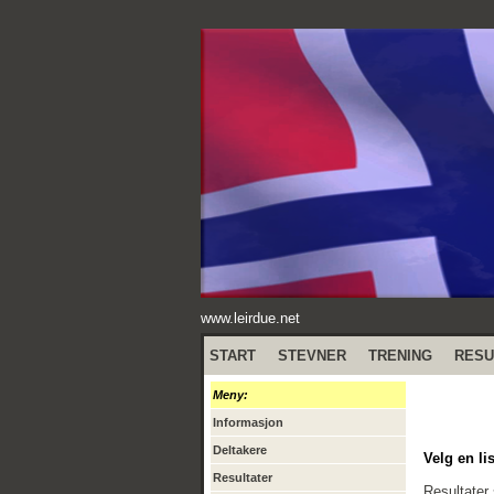
www.leirdue.net
START
STEVNER
TRENING
RESU
Meny:
Informasjon
Deltakere
Velg en lis
Resultater
Resultater