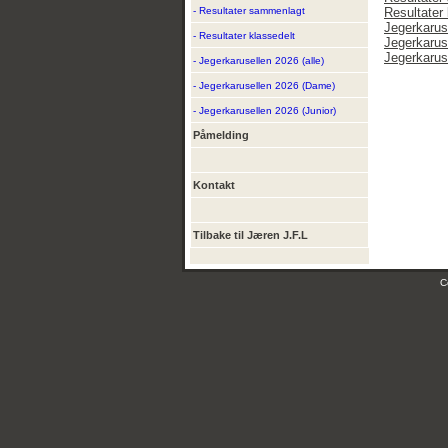
- Resultater sammenlagt
Resultater 
Jegerkaruse
- Resultater klassedelt
Jegerkarus
Jegerkarus
- Jegerkarusellen 2026 (alle)
- Jegerkarusellen 2026 (Dame)
- Jegerkarusellen 2026 (Junior)
Påmelding
Kontakt
Tilbake til Jæren J.F.L
C