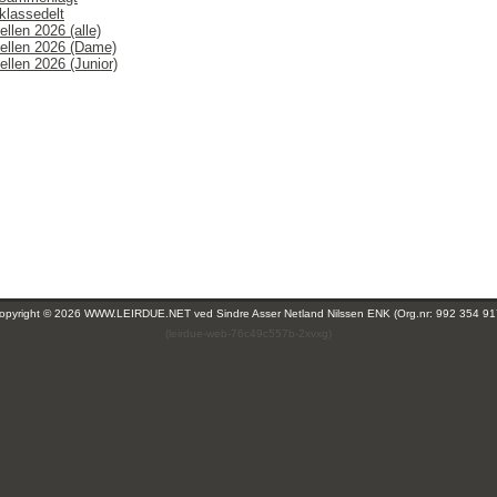
klassedelt
llen 2026 (alle)
ellen 2026 (Dame)
ellen 2026 (Junior)
opyright © 2026 WWW.LEIRDUE.NET ved
Sindre Asser Netland Nilssen ENK (Org.nr: 992 354 91
(leirdue-web-76c49c557b-2xvxg)