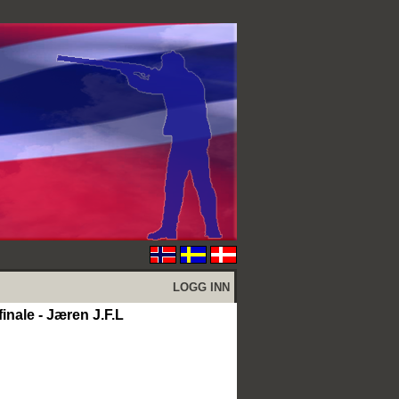
LOGG INN
inale - Jæren J.F.L