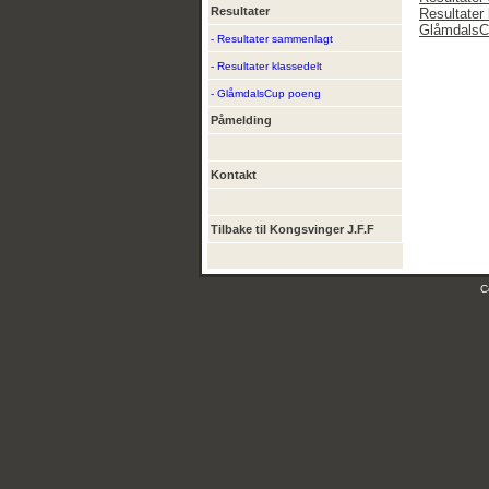
Resultater
Resultater 
GlåmdalsC
- Resultater sammenlagt
- Resultater klassedelt
- GlåmdalsCup poeng
Påmelding
Kontakt
Tilbake til Kongsvinger J.F.F
C