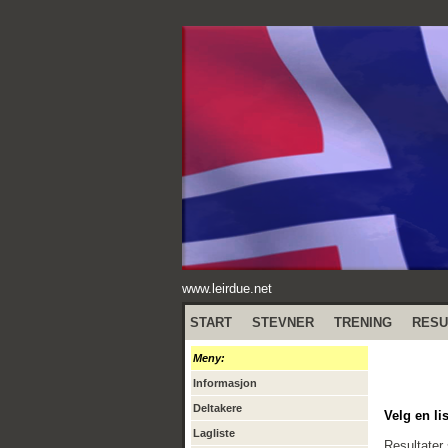
www.leirdue.net
START
STEVNER
TRENING
RESU
Meny:
Informasjon
Deltakere
Velg en lis
Lagliste
Resultater