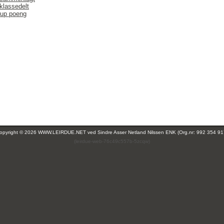
klassedelt
up poeng
opyright © 2026 WWW.LEIRDUE.NET ved
Sindre Asser Netland Nilssen ENK (Org.nr: 992 354 91
(leirdue-web-76c49c557b-5zcqw)