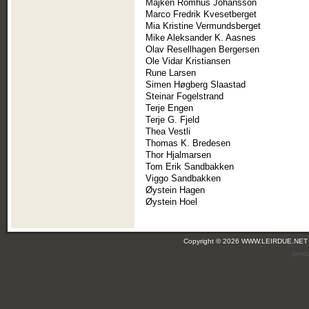
Majken Romhus Johansson
Marco Fredrik Kvesetberget
Mia Kristine Vermundsberget
Mike Aleksander K. Aasnes
Olav Resellhagen Bergersen
Ole Vidar Kristiansen
Rune Larsen
Simen Høgberg Slaastad
Steinar Fogelstrand
Terje Engen
Terje G. Fjeld
Thea Vestli
Thomas K. Bredesen
Thor Hjalmarsen
Tom Erik Sandbakken
Viggo Sandbakken
Øystein Hagen
Øystein Hoel
Copyright © 2026 WWW.LEIRDUE.NET
(leir