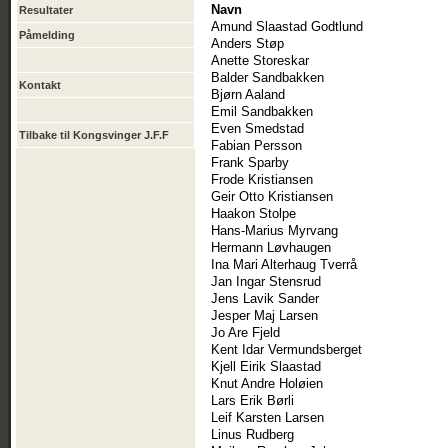
Navn
Resultater
Amund Slaastad Godtlund
Påmelding
Anders Støp
Anette Storeskar
Balder Sandbakken
Kontakt
Bjørn Aaland
Emil Sandbakken
Even Smedstad
Tilbake til Kongsvinger J.F.F
Fabian Persson
Frank Sparby
Frode Kristiansen
Geir Otto Kristiansen
Haakon Stolpe
Hans-Marius Myrvang
Hermann Løvhaugen
Ina Mari Alterhaug Tverrå
Jan Ingar Stensrud
Jens Lavik Sander
Jesper Maj Larsen
Jo Are Fjeld
Kent Idar Vermundsberget
Kjell Eirik Slaastad
Knut Andre Holøien
Lars Erik Børli
Leif Karsten Larsen
Linus Rudberg