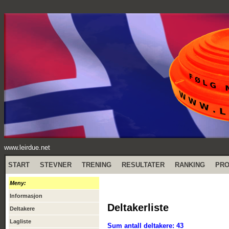
www.leirdue.net
START
STEVNER
TRENING
RESULTATER
RANKING
PR
Meny:
Informasjon
Deltakerliste
Deltakere
Lagliste
Sum antall deltakere: 43