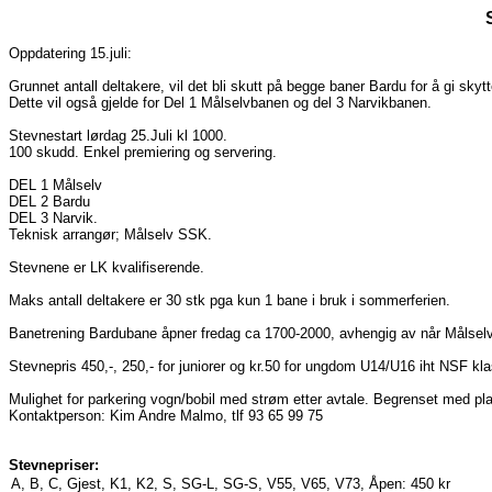
Oppdatering 15.juli:
Grunnet antall deltakere, vil det bli skutt på begge baner Bardu for å gi skytt
Dette vil også gjelde for Del 1 Målselvbanen og del 3 Narvikbanen.
Stevnestart lørdag 25.Juli kl 1000.
100 skudd. Enkel premiering og servering.
DEL 1 Målselv
DEL 2 Bardu
DEL 3 Narvik.
Teknisk arrangør; Målselv SSK.
Stevnene er LK kvalifiserende.
Maks antall deltakere er 30 stk pga kun 1 bane i bruk i sommerferien.
Banetrening Bardubane åpner fredag ca 1700-2000, avhengig av når Målselvs
Stevnepris 450,-, 250,- for juniorer og kr.50 for ungdom U14/U16 iht NSF kla
Mulighet for parkering vogn/bobil med strøm etter avtale. Begrenset med plass
Kontaktperson: Kim Andre Malmo, tlf 93 65 99 75
Stevnepriser:
A, B, C, Gjest, K1, K2, S, SG-L, SG-S, V55, V65, V73, Åpen:
450 kr