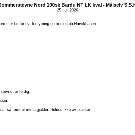
Sommerstevne Nord 100sk Bardu NT LK kval - Målselv S.S.
25. juli 2026
ere mer tid for evt forflytning og trening på Narvikbanen.
tevnet er ferdig.
sser.
, så først til mølla gjelder. Holdes ikke av plasser.