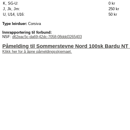
K, SG-U:
0 kr
J, Jk, Jm:
250 kr
U, U14, U16:
50 kr
Type leirduer:
Corsiva
Innrapportering til forbund:
NSF:
d62eac5c-da69-42dc-7058-08ddd3265403
Påmelding til Sommerstevne Nord 100sk Bardu NT 
Klikk her for å åpne påmeldingsskjemaet.