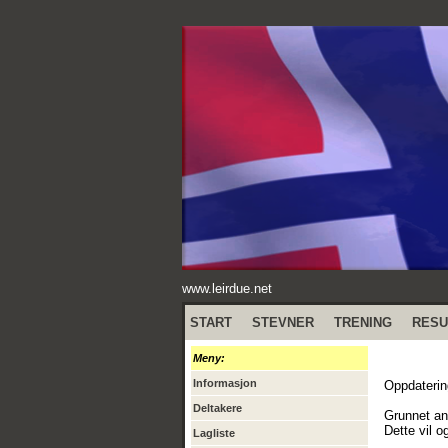
www.leirdue.net
START
STEVNER
TRENING
RESU
Meny:
Informasjon
Oppdatering
Deltakere
Grunnet ant
Dette vil 
Lagliste