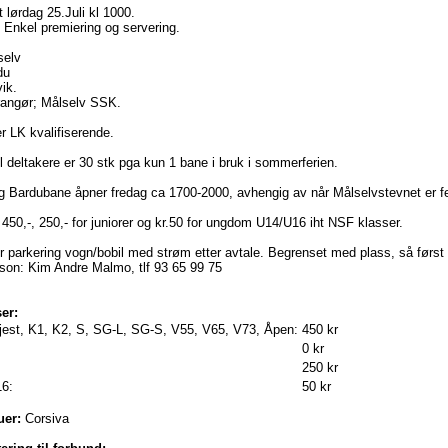
 lørdag 25.Juli kl 1000.
 Enkel premiering og servering.
selv
du
ik.
rangør; Målselv SSK.
r LK kvalifiserende.
l deltakere er 30 stk pga kun 1 bane i bruk i sommerferien.
g Bardubane åpner fredag ca 1700-2000, avhengig av når Målselvstevnet er fe
450,-, 250,- for juniorer og kr.50 for ungdom U14/U16 iht NSF klasser.
r parkering vogn/bobil med strøm etter avtale. Begrenset med plass, så først t
son: Kim Andre Malmo, tlf 93 65 99 75
er:
jest, K1, K2, S, SG-L, SG-S, V55, V65, V73, Åpen:
450 kr
0 kr
250 kr
16:
50 kr
uer:
Corsiva