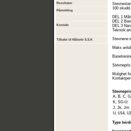
Resultater
Stevnestart
100 skudd.
Påmelding
DEL 1 Mål
DEL 2 Bar
Kontakt
DEL 3 Narv
Teknisk ar
Stevnene e
Tilbake til Målselv S.S.K
Maks antal
Banetrenin
Stevnepris 
Mulighet fo
Kontaktper
Stevnepris
A, B, C, G
K, SG-U:
J, Jk, Jm:
U, U14, U
Type leird