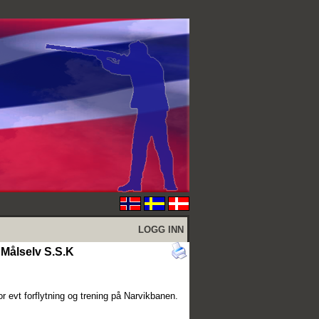
LOGG INN
Målselv S.S.K
or evt forflytning og trening på Narvikbanen.