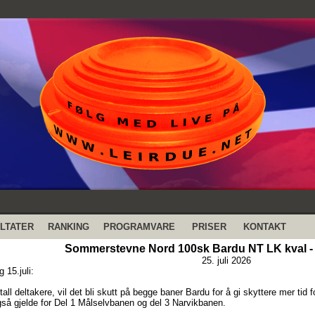
LTATER
RANKING
PROGRAMVARE
PRISER
KONTAKT
Sommerstevne Nord 100sk Bardu NT LK kval - 
25. juli 2026
 15.juli:
all deltakere, vil det bli skutt på begge baner Bardu for å gi skyttere mer tid f
også gjelde for Del 1 Målselvbanen og del 3 Narvikbanen.