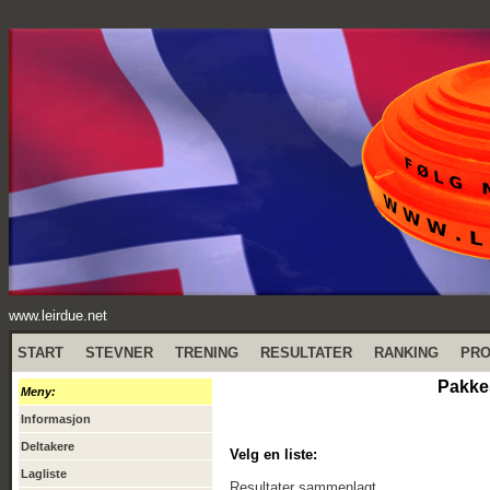
www.leirdue.net
START
STEVNER
TRENING
RESULTATER
RANKING
PR
Pakkes
Meny:
Informasjon
Deltakere
Velg en liste:
Lagliste
Resultater sammenlagt