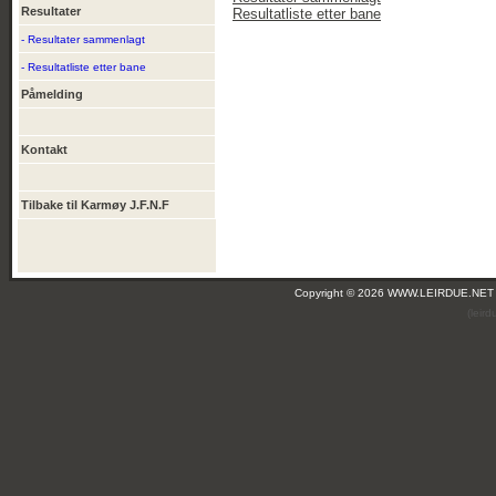
Resultater
Resultatliste etter bane
- Resultater sammenlagt
- Resultatliste etter bane
Påmelding
Kontakt
Tilbake til Karmøy J.F.N.F
Copyright © 2026 WWW.LEIRDUE.NET
(leir