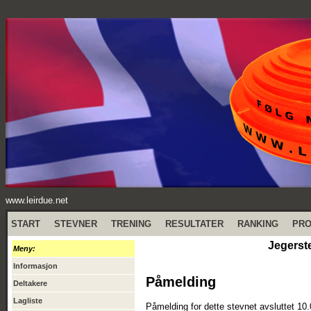
www.leirdue.net
START
STEVNER
TRENING
RESULTATER
RANKING
PR
Jegerste
Meny:
Informasjon
Påmelding
Deltakere
Lagliste
Påmelding for dette stevnet avsluttet 10.