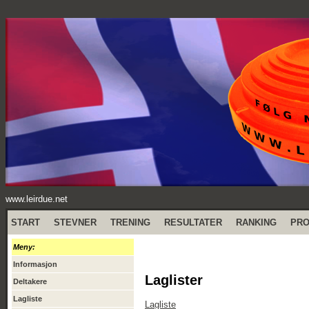
www.leirdue.net
START
STEVNER
TRENING
RESULTATER
RANKING
PR
Meny:
Informasjon
Laglister
Deltakere
Lagliste
Lagliste