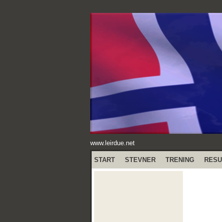
www.leirdue.net
START
STEVNER
TRENING
RESU