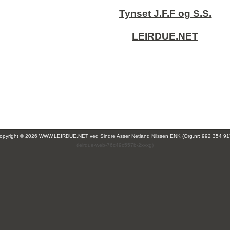
Tynset J.F.F og S.S.
LEIRDUE.NET
opyright © 2026 WWW.LEIRDUE.NET ved
Sindre Asser Netland Nilssen ENK (Org.nr: 992 354 91
(leirdue-web-76c49c557b-2xvxg)