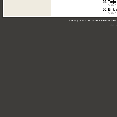
29.
Terj
Skåla J
30.
Birk 
Skåla J
Copyright © 2026 WWW.LEIRDUE.NET
(leir