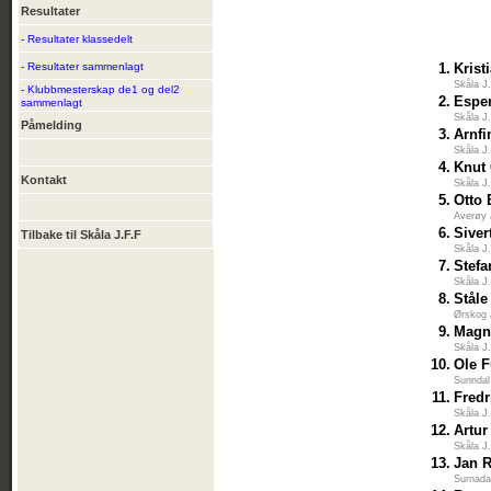
Resultater
- Resultater klassedelt
- Resultater sammenlagt
1.
Krist
Skåla J
- Klubbmesterskap de1 og del2
2.
Espe
sammenlagt
Skåla J
Påmelding
3.
Arnfi
Skåla J
4.
Knut
Kontakt
Skåla J
5.
Otto
Averøy 
6.
Siver
Tilbake til Skåla J.F.F
Skåla J
7.
Stefa
Skåla J
8.
Ståle
Ørskog 
9.
Magn
Skåla J
10.
Ole 
Sunndal
11.
Fredr
Skåla J
12.
Artur
Skåla J
13.
Jan R
Surnada