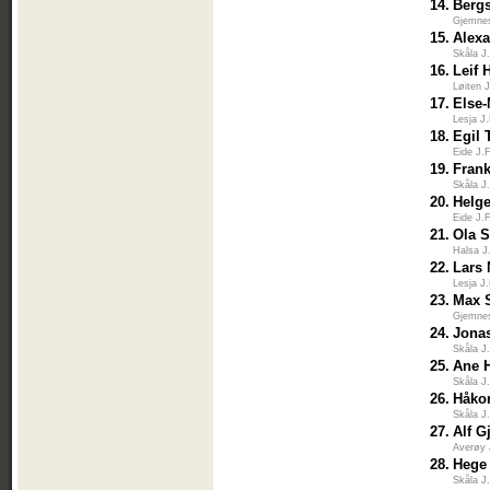
14.
Berg
Gjemnes
15.
Alexa
Skåla J
16.
Leif 
Løiten 
17.
Else
Lesja J
18.
Egil 
Eide J.
19.
Fran
Skåla J
20.
Helge
Eide J.
21.
Ola S
Halsa J
22.
Lars
Lesja J
23.
Max 
Gjemnes
24.
Jona
Skåla J
25.
Ane 
Skåla J
26.
Håko
Skåla J
27.
Alf G
Averøy 
28.
Hege
Skåla J