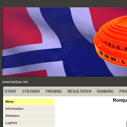
www.leirdue.net
START
STEVNER
TRENING
RESULTATER
RANKING
PR
Romjul
Meny:
Informasjon
Deltakere
Lagliste