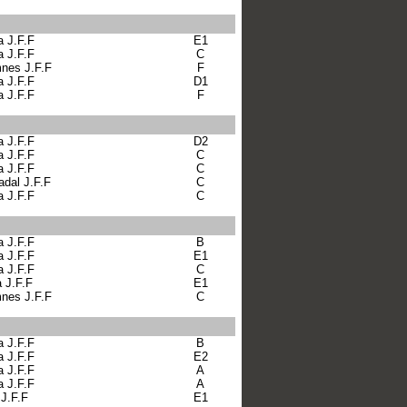
a J.F.F
E1
a J.F.F
C
nes J.F.F
F
a J.F.F
D1
a J.F.F
F
a J.F.F
D2
a J.F.F
C
a J.F.F
C
adal J.F.F
C
a J.F.F
C
a J.F.F
B
a J.F.F
E1
a J.F.F
C
a J.F.F
E1
nes J.F.F
C
a J.F.F
B
a J.F.F
E2
a J.F.F
A
a J.F.F
A
 J.F.F
E1