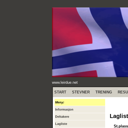
www.leirdue.net
START
STEVNER
TRENING
RESU
Meny:
Informasjon
Laglis
Deltakere
Lagliste
St.plass