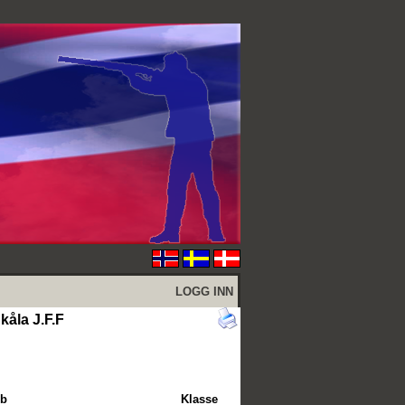
LOGG INN
åla J.F.F
bb
Klasse