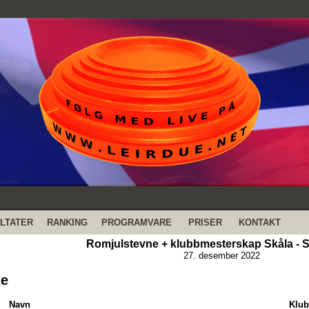
LTATER
RANKING
PROGRAMVARE
PRISER
KONTAKT
Romjulstevne + klubbmesterskap Skåla - Sk
27. desember 2022
te
Navn
Klu