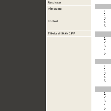
Resultater
Påmelding
1
2
3
Kontakt
4
5
Tilbake til Skåla J.F.F
1
2
3
4
5
1
2
3
4
5
1
2
3
4
5