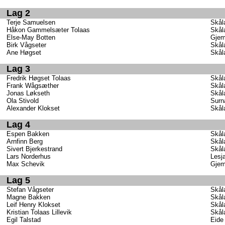
Lag 2
Terje Samuelsen
Skål
Håkon Gammelsæter Tolaas
Skål
Else-May Botten
Gjem
Birk Vågseter
Skål
Ane Høgset
Skål
Lag 3
Fredrik Høgset Tolaas
Skål
Frank Wågsæther
Skål
Jonas Løkseth
Skål
Ola Stivold
Surn
Alexander Klokset
Skål
Lag 4
Espen Bakken
Skål
Arnfinn Berg
Skål
Sivert Bjerkestrand
Skål
Lars Norderhus
Lesj
Max Schevik
Gjem
Lag 5
Stefan Vågseter
Skål
Magne Bakken
Skål
Leif Henry Klokset
Skål
Kristian Tolaas Lillevik
Skål
Egil Talstad
Eide