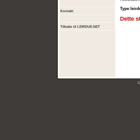
Type leird
Kontakt
Dette s
Tilbake til LEIRDUE.NET
C