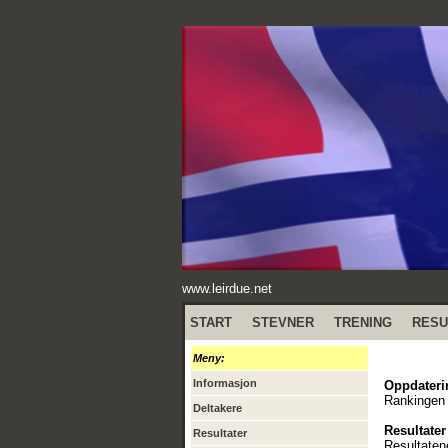
www.leirdue.net
START
STEVNER
TRENING
RESU
Meny:
Informasjon
Oppdateri
Rankingen 
Deltakere
Resultater
Resultater
Resultaten