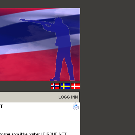
LOGG INN
ET
rrangører som ikke bruker LEIRDUE.NET.