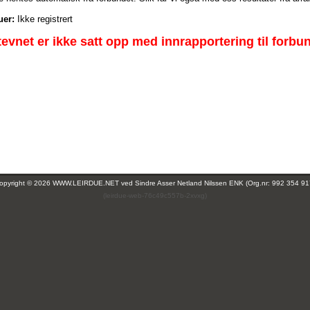
uer:
Ikke registrert
tevnet er ikke satt opp med innrapportering til forbu
opyright © 2026 WWW.LEIRDUE.NET ved
Sindre Asser Netland Nilssen ENK (Org.nr: 992 354 91
(leirdue-web-76c49c557b-2xvxg)