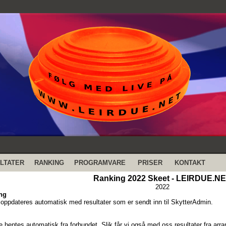
LTATER
RANKING
PROGRAMVARE
PRISER
KONTAKT
Ranking 2022 Skeet - LEIRDUE.N
2022
ng
oppdateres automatisk med resultater som er sendt inn til SkytterAdmin.
e hentes automatisk fra forbundet. Slik får vi også med oss resultater fra a