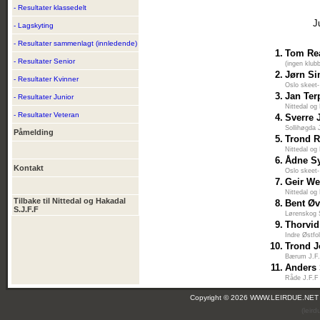
- Resultater klassedelt
J
- Lagskyting
- Resultater sammenlagt (innledende)
1.
Tom Rea
- Resultater Senior
(ingen klub
2.
Jørn S
- Resultater Kvinner
Oslo skeet-
3.
Jan Ter
- Resultater Junior
Nittedal og
- Resultater Veteran
4.
Sverre 
Sollihøgda J
Påmelding
5.
Trond R
Nittedal og
6.
Ådne Sy
Kontakt
Oslo skeet-
7.
Geir W
Nittedal og
Tilbake til Nittedal og Hakadal
8.
Bent Ø
S.J.F.F
Lørenskog 
9.
Thorvid
Indre Østfo
10.
Trond 
Bærum J.F
11.
Anders
Råde J.F.F
Copyright © 2026 WWW.LEIRDUE.NET
(leir