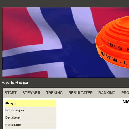
www.leirdue.net
START
STEVNER
TRENING
RESULTATER
RANKING
PR
NM 
Meny:
Informasjon
Deltakere
Resultater