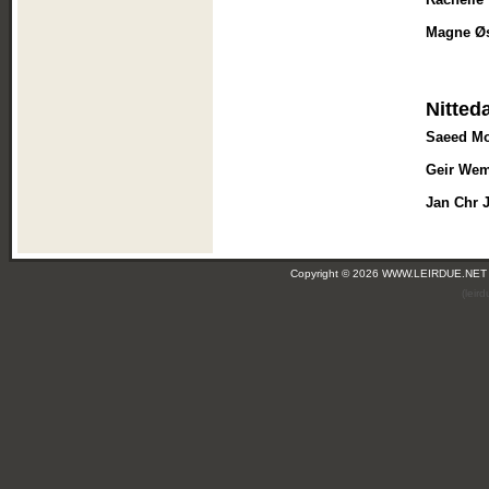
Magne Ø
Nitted
Saeed Mo
Geir We
Jan Chr 
Copyright © 2026 WWW.LEIRDUE.NET
(leir