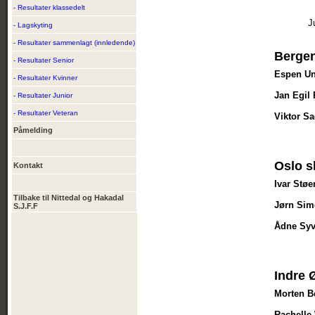
- Resultater klassedelt
J
- Lagskyting
- Resultater sammenlagt (innledende)
Bergen
- Resultater Senior
Espen U
- Resultater Kvinner
Jan Egil 
- Resultater Junior
- Resultater Veteran
Viktor S
Påmelding
Oslo s
Kontakt
Ivar Støe
Tilbake til Nittedal og Hakadal
Jørn Sim
S.J.F.F
Ådne Syv
Indre 
Morten B
Rachelle 