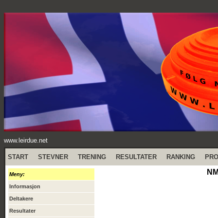
www.leirdue.net
START
STEVNER
TRENING
RESULTATER
RANKING
PR
NM 
Meny:
Informasjon
Deltakere
Resultater